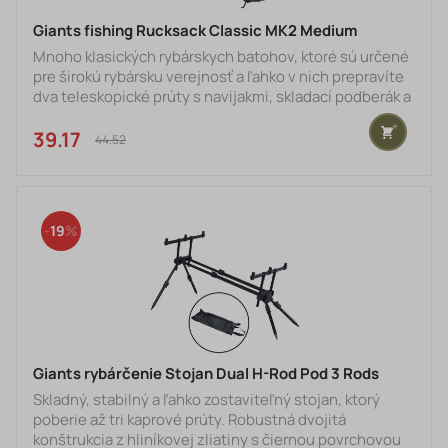
Giants fishing Rucksack Classic MK2 Medium
Mnoho klasických rybárskych batohov, ktoré sú určené
pre širokú rybársku verejnosť a ľahko v nich prepravíte
dva teleskopické prúty s navijakmi, skladací podberák a
ďalšie potrebné vybavenie na lov. Batoh je vyrobený z
nylonu 300D, v elegantnom dvojfarebnom zeleno-
39.17 €
44.52 €
čiernom dizajne. Tento zosilnený materiál, ktorý je z
vnútornej časti pogumovaný zabráni premoknutiu
batohu a je ľahko umývateľný. Batoh je osadený
predným výklopným väčším vreckom a menšie vrchné
19
vrecko j
Giants rybárčenie Stojan Dual H-Rod Pod 3 Rods
Skladný, stabilný a ľahko zostaviteľný stojan, ktorý
poberie až tri kaprové prúty. Robustná dvojitá
konštrukcia z hliníkovej zliatiny s čiernou povrchovou