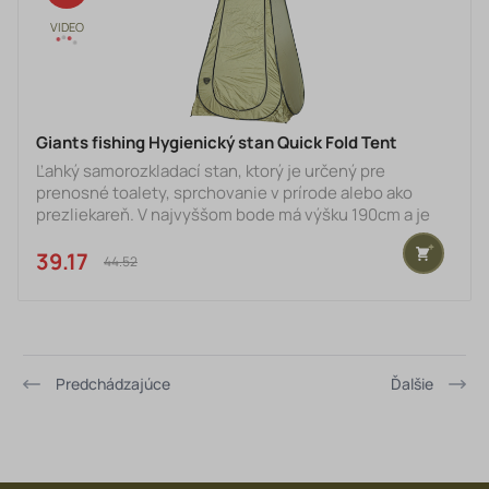
Giants fishing Hygienický stan Quick Fold Tent
Ľahký samorozkladací stan, ktorý je určený pre
prenosné toalety, sprchovanie v prírode alebo ako
prezliekareň. V najvyššom bode má výšku 190cm a je
dodávaný vrátane 4ks ukotvovacích kolíkov. Veľmi
rýchlo a jednoducho sa dá postaviť. Je dodávaný
39.17 €
44.52 €
vrátane prepravného obalu. Špecifikácia: -
nepriehľadný materiál - ventilačné otvory na zips vo
vrchnej časti - 1x vnútorné vrecko - 4x kotviaci kolík - 4x
stabilizačná šnúrka - rozmery: 120 x 120 x 190 cm -
hmotnosť: 2.10 k
Predchádzajúce
Ďalšie