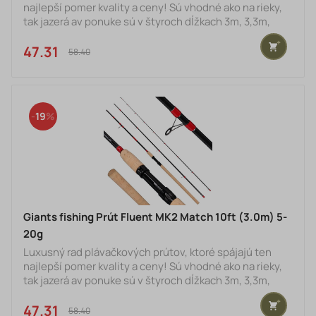
najlepší pomer kvality a ceny! Sú vhodné ako na rieky,
tak jazerá av ponuke sú v štyroch dĺžkach 3m, 3,3m,
3,6m a 3,9m. Tieto plávačkové prúty sú vyrobené z
vysoko modulového grafitu IM8 a majú stredne rýchlu
47.31 €
58.40 €
akciu. Prút je navyše zosilnený v často namáhavých
miestach pre väčšiu pevnosť a odolnosť pri love. Sú
veľmi univerzálne, výkonné vďaka svojej parabolickej
akcii. Prút je osadený kvalitnými dvojito viazaný
19
Giants fishing Prút Fluent MK2 Match 10ft (3.0m) 5-
20g
Luxusný rad plávačkových prútov, ktoré spájajú ten
najlepší pomer kvality a ceny! Sú vhodné ako na rieky,
tak jazerá av ponuke sú v štyroch dĺžkach 3m, 3,3m,
3,6m a 3,9m. Tieto plávačkové prúty sú vyrobené z
vysoko modulového grafitu IM8 a majú stredne rýchlu
47.31 €
58.40 €