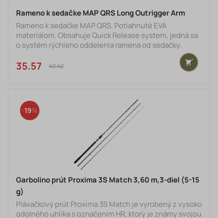
Rameno k sedačke MAP QRS Long Outrigger Arm
Rameno k sedačke MAP QRS. Potiahnuté EVA
materiálom. Obsahuje Quick Release system, jedná sa
o systém rýchleho oddelenia ramena od sedačky.
Špecifikáce: - dodaný vrátane zásuvky na priemer nôh
25, 30 a 36 mm s okrúhlym obvodom - rameno
35.57 €
40.42 €
potiahnuté EVA materiálom - Multi Lock zámok s
voliteľným uhlom 180 ° - na konci ramena závit pre
možnosť ukotvenia ďalšieho hardvéru - dĺžka ramena:
38 cm
19
Garbolino prút Proxima 3S Match 3,60 m,3-diel (5-15
g)
Plávačkový prút Proxima 3S Match je vyrobený z vysoko
odolného uhlíka s označením HR, ktorý je známy svojou