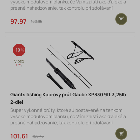
vysoko modulovom blanku, čo Vám zaistí ako ďaleké a
presné nahadzovanie, tak kontrolu pri zdolávaní
veľkých kaprov. Blank prútu je postavený na vysoko
modulovom blanku IMX-C30T, ktorý má vysokú pevnosť
97.97 €
120.95 €
aj v tých najextrémnejších situáciách. Navyše je ešte
zakončený a spevnený karbónovou pančuchou XC-
Mesh, ktorá zaistí väčšiu pevnosť a odolnosť. Prút je
osadený kvalitnými LS-SIC očkami, ktoré majú väčší
19
prie
Giants fishing Kaprový prút Gaube XP330 9ft 3,25lb
2-diel
Super výkonné prúty, ktoré sú postavené na tenkom
vysoko modulovom blanku, čo Vám zaistí ako ďaleké a
presné nahadzovanie, tak kontrolu pri zdolávaní
veľkých kaprov. Blank prútu je postavený na vysoko
modulovom blanku IMX-C30T, ktorý má vysokú pevnosť
101.61 €
125.45 €