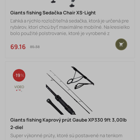
Giants fishing Sedačka Chair XS-Light
Ľahká a rýchlo rozložiteľná sedačka, ktorá je určená pre
rybárov, ktorí chcú byť maximálne mobilné. Na kresielko
bolo použité polstrovanie, ktoré je vyrobené z
príjemného polar fleece. Konštrukcia z ľahkej, ale
pritom pevnej oceľovej zliatiny. Špecifikácia: - rýchlo
69.16 €
85.38 €
rozložiteľná konštrukcia - jedinečný dizajn matraca s
polar fleecom - použitá tkanina tmavo zelený polyester
500D/ polar fleece - oceľová konštrukcia s priemerom
22 mm - štyri výškovo nastaviteľné noh
19
Giants fishing Kaprový prút Gaube XP330 9ft 3,00lb
2-diel
Super výkonné prúty, ktoré sú postavené na tenkom