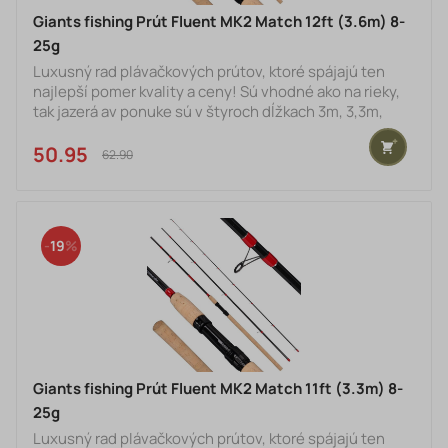
Giants fishing Prút Fluent MK2 Match 12ft (3.6m) 8-
25g
Luxusný rad plávačkových prútov, ktoré spájajú ten
najlepší pomer kvality a ceny! Sú vhodné ako na rieky,
tak jazerá av ponuke sú v štyroch dĺžkach 3m, 3,3m,
3,6m a 3,9m. Tieto plávačkové prúty sú vyrobené z
vysoko modulového grafitu IM8 a majú stredne rýchlu
50.95 €
62.90 €
akciu. Prút je navyše zosilnený v často namáhavých
miestach pre väčšiu pevnosť a odolnosť pri love. Sú
veľmi univerzálne, výkonné vďaka svojej parabolickej
akcii. Prút je osadený kvalitnými dvojito viazaný
19
Giants fishing Prút Fluent MK2 Match 11ft (3.3m) 8-
25g
Luxusný rad plávačkových prútov, ktoré spájajú ten