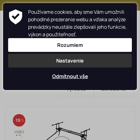
+421 917 159 547
Používame cookies, aby sme Vám umožnili
pohodlné prezeranie webu a vďaka analýze
0
prevádzky neustále zlepšovali jeho funkcie,
výkon a použiteľnosť.
Rozumiem
Nastavenie
GIANTS FISHING
LASTIA
Odmítnout vše
Rybárske navijáky
Výrobca
Zoradenia
Rybárske prúty
ATT
Carson
Camping
DELPHIN
Dr. Slick Co.
Garbolino
GARDNER
19
Starostlivosť o úlovok
GIANTS FISHING
Hardy
HELL-CAT
Hobby-G
Leeda
MAP
Oblečenie
Plastica Panaro
PROS