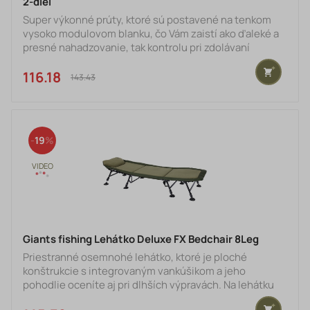
2-diel
Super výkonné prúty, ktoré sú postavené na tenkom
vysoko modulovom blanku, čo Vám zaistí ako ďaleké a
presné nahadzovanie, tak kontrolu pri zdolávaní
veľkých kaprov. Blank prútu je postavený na vysoko
modulovom blanku IMX-C30T, ktorý má vysokú pevnosť
116.18 €
143.43 €
aj v tých najextrémnejších situáciách. Navyše je ešte
zakončený a spevnený karbónovou pančuchou XC-
Mesh, ktorá zaistí väčšiu pevnosť a odolnosť. Prút je
osadený kvalitnými LS-SIC očkami, ktoré majú väčší
19
prie
Giants fishing Lehátko Deluxe FX Bedchair 8Leg
Priestranné osemnohé lehátko, ktoré je ploché
konštrukcie s integrovaným vankúšikom a jeho
pohodlie oceníte aj pri dlhších výpravách. Na lehátku
bola použitá pevná oceľová konštrukcia a silné