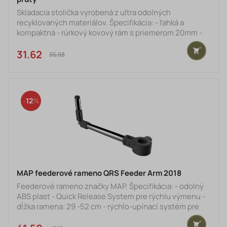
Skladacia stolička vyrobená z ultra odolných
Zavážacie loďky
recyklovaných materiálov. Špecifikácia: - ľahká a
kompaktná - rúrkový kovový rám s priemerom 20mm -
Vozíky
rozmery: 45 x 30 x 28cm - recyklovaný štítok Global
Recycled Standard (GRS)
31.62 €
Rybárske vlasce, šnúry, fluorocarbon
35.93 €
Praky, kobry, rakety, lopatky
Váhy a vážiace vaky
12
Čelovky, lampy, svetlá
Nože, nožnice, kliešte, pean
PVA materiál
MAP feederové rameno QRS Feeder Arm 2018
Vagner Fishing
Feederové rameno značky MAP. Špecifikácia: - odolný
ABS plast - Quick Release System pre rýchlu výmenu -
Kajaky
dĺžka ramena: 29 -52 cm - rýchlo-upínací systém pre
okamžité predĺženie ramena
Sprej na medvede