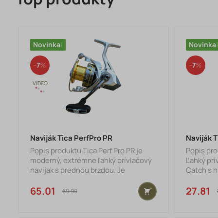
Novinka
Novinka
7
7
Naviják Tica PerfPro PR
Naviják 
Popis produktu Tica Perf Pro PR je
Popis pr
moderný, extrémne ľahký prívlačový
Ľahký prí
navijak s prednou brzdou. Je
Catch s 
vyrobený najnovšou technológiou
cenu. Vla
uhlíkových kompozitov (Carbon
65.01 €
REVERSE -
27.81 
69.90 €
Composite), ktorá kombinuje rôzne
spätnému
typy karbónu pre dosiahnutie
pomocou