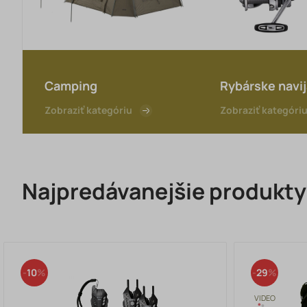
Camping
Rybárske navi
Zobraziť kategóriu
Zobraziť kategóri
Najpredávanejšie produkty
10
29