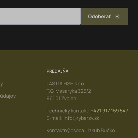
aručuje
anie
 a vydrží
i
PREDAJŇA
ky
LASTIA FISH s.r.o
T.G. Masaryka 325/2
údajov
961 01 Zvolen
Technický kontakt:
+421 917 159 547
E-mail: info@rybarzv.sk
Kontaktný osoba: Jakub Bučko