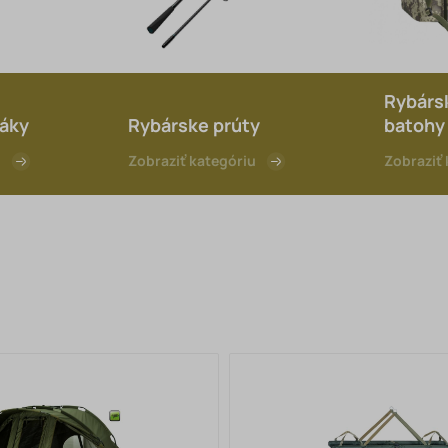
Rybársk
jáky
Rybárske prúty
batohy 
u
Zobraziť kategóriu
Zobraziť 