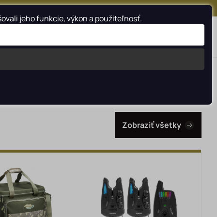
FACEBOOK
INSTAGRAM
YOUTUBE
ali jeho funkcie, výkon a použiteľnosť.
0
Vyhladať
Zobraziť všetky