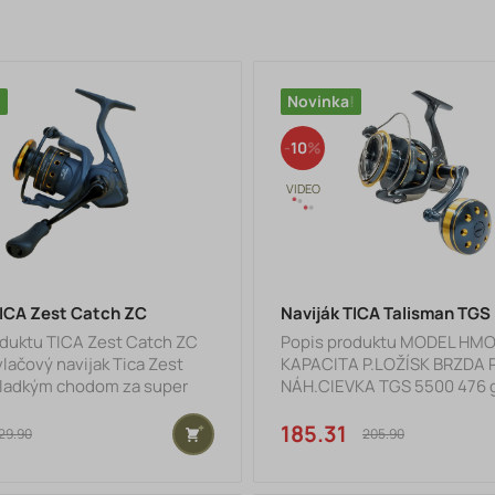
Novinka
10
TICA Zest Catch ZC
Naviják TICA Talisman TGS
oduktu TICA Zest Catch ZC
Popis produktu MODEL HM
vlačový navijak Tica Zest
KAPACITA P.LOŽÍSK BRZDA
hladkým chodom za super
NÁH.CIEVKA TGS 5500 476 
stnosti: INSTANT ANTI-
/ 235 m 14 15 Kg 5.2 : 1 NIE 
 Okamžitá poistka proti
€
693 g 0,45 mm / 280 m 14 30 
185.31 €
29.90 €
205.90 €
 chodu je navrhnutá
NIE Tica Talisman TGS je vla
 jednosmerného
medzi prívlačovými navijak