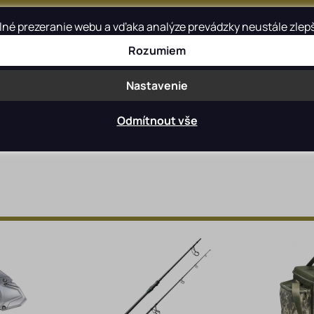
é prezeranie webu a vďaka analýze prevádzky neustále zlepšov
Rozumiem
Blog
Kontakt
Nastavenie
Odmítnout vše