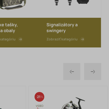
e tašky,
Signalizátory a
a obaly
swingery
kategóriu
Zobraziť kategóriu
21