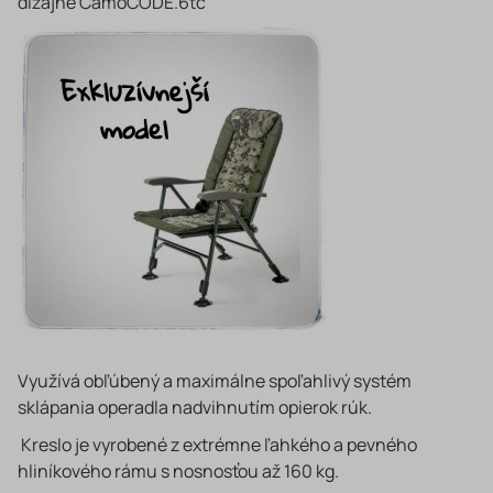
dizajne CamoCODE.6tc
Využívá obľúbený a maximálne spoľahlivý systém
sklápania operadla nadvihnutím opierok rúk.
Kreslo je vyrobené z extrémne ľahkého a pevného
hliníkového rámu s nosnosťou až 160 kg.