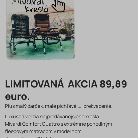
LIMITOVANÁ AKCIA 89,89
euro.
Plus malý darček, malé pichľavé..... prekvapenie.
Luxusná verzia najpredávanejšieho kresla
Mivardi Comfort Quattro s extrémne pohodlným
fleecovým matracom v modernom