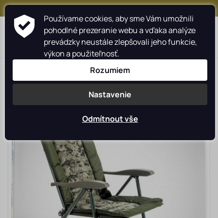
+421 917 159 547
Používame cookies, aby sme Vám umožnili
pohodlné prezeranie webu a vďaka analýze
prevádzky neustále zlepšovali jeho funkcie,
výkon a použiteľnosť.
>
>
>
Rybárské potreby rybarzv.sk
Camping
Kreslá rybárske
Rozumiem
Nastavenie
Odmítnout vše