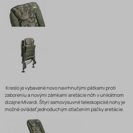
Kreslo je vybavené novo navrhnutými pätkami proti
zaboreniu a novými zámkami aretácie nôh v unikátnom
dizajne Mivardi. Štyri samovýsuvné teleskopické nohy je
možné ovládať jednoduchým stlačením páčky aretácie.