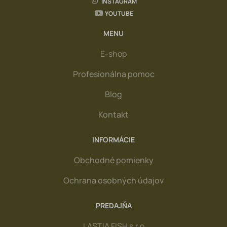
INSTAGRAM
Darčeková poukážka
YOUTUBE
MENU
Bižuteria a doplnky
E-shop
SPORTS
Profesionálna pomoc
MIVARDI
Blog
DELPHIN sk
Kontakt
GIANTS FISHING
SPORTEX
INFORMÁCIE
DELPHIN moss.sk
Obchodné pomienky
NORMARK
Ochrana osobných údajov
TOP PRODUKTY
PREDAJŇA
NAJPREDÁVANEJŠIE
LASTIA FISH s.r.o