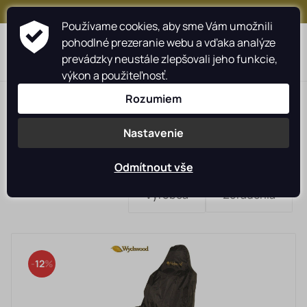
+421 917 159 547
Používame cookies, aby sme Vám umožnili
pohodlné prezeranie webu a vďaka analýze
0
prevádzky neustále zlepšovali jeho funkcie,
výkon a použiteľnosť.
Rozumiem
Nastavenie
Ostatné
LASTIA
Odmítnout vše
Rybárske navijáky
Výrobca
Zoradenia
Rybárske prúty
GARDNER
Wychwood
Camping
12
Starostlivosť o úlovok
Oblečenie