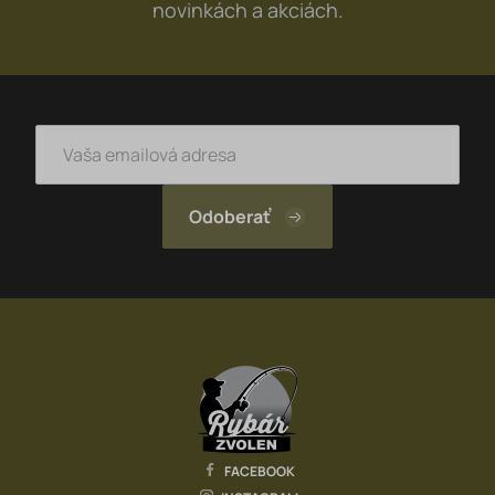
novinkách a akciách.
Zavážacie loďky
Vozíky
Rybárske vlasce, šnúry, fluorocarbon
Praky, kobry, rakety, lopatky
Váhy a vážiace vaky
Čelovky, lampy, svetlá
Nože, nožnice, kliešte, pean
PVA materiál
Vagner Fishing
Kajaky
FACEBOOK
Sprej na medvede