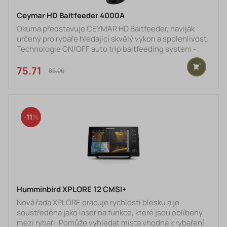
Ceymar HD Baitfeeder 4000A
Okuma představuje CEYMAR HD Baitfeeder, naviják
určený pro rybáře hledající skvělý výkon a spolehlivost.
Technologie ON/OFF auto trip baitfeeding system -
snadné aktivování nebo vypnutí bait feeding systému
umožňuje jednoduše přecházet z režimu volné cívky
75.71 €
85.06 €
do standarního režimu přivíjení, čímž získáte lepší
kontrolu nad situací při vlastním rybolovu. Systém
baitfeeder zahrňuje sekundární brzdý systém jemným
mikro-nastavením, který umožňuje dokonalou kontrolu
11
Humminbird XPLORE 12 CMSI+
Nová řada XPLORE pracuje rychlostí blesku a je
soustředěna jako laser na funkce, které jsou oblíbeny
mezi rybáři. Pomůže vyhledat místa vhodná k rybaření