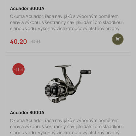
Acuador 3000A
Okuma Acuador, řada navijáků s výborným poměrem
ceny a výkonu. Všestranný naviják idální pro sladdkou i
slanou vodu. výkonný vícekotoučový plstěný brzdný
systém ložiská z nerezové oceli 3BB+1RB korozivzdorné
tělo tegnologie CFR : vytváří prodění vzduchu, který
40.20 €
42.31 €
výrazně zvyšuje množství vzduchu kolem rotoru a
umožňuje rychlejší sušení technologie RESII:
počítačem vyvážený systém vyrovnávaní rotoru -
přesná rovnováha a eliminace všech vibrací cívky pro
11
Acuador 8000A
Okuma Acuador, řada navijáků s výborným poměrem
ceny a výkonu. Všestranný naviják idální pro sladdkou i
slanou vodu. výkonný vícekotoučový plstěný brzdný