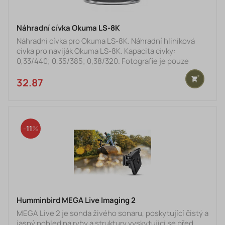
Náhradní cívka Okuma LS-8K
Náhradní cívka pro Okuma LS-8K. Náhradní hliníková
cívka pro naviják Okuma LS-8K. Kapacita cívky:
0,33/440; 0,35/385; 0,38/320. Fotografie je pouze
ilustrační.
32.87 €
11
Humminbird MEGA Live Imaging 2
MEGA Live 2 je sonda živého sonaru, poskytující čistý a
jasný pohled na ryby a struktury vyskytující se před