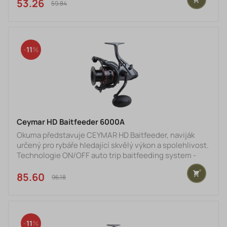
53.26 €
59.84 €
11
Ceymar HD Baitfeeder 6000A
Okuma představuje CEYMAR HD Baitfeeder, naviják
určený pro rybáře hledající skvělý výkon a spolehlivost.
Technologie ON/OFF auto trip baitfeeding system -
snadné aktivování nebo vypnutí bait feeding systému
umožňuje jednoduše přecházet z režimu volné cívky
85.60 €
96.18 €
do standarního režimu přivíjení, čímž získáte lepší
kontrolu nad situací při vlastním rybolovu. Systém
baitfeeder zahrňuje sekundární brzdý systém jemným
mikro-nastavením, který umožňuje dokonalou kontrolu
11