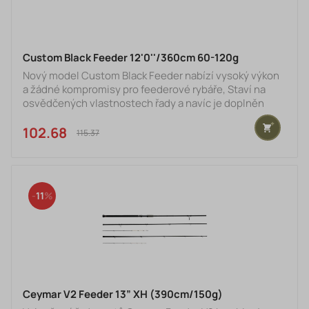
Custom Black Feeder 12'0''/360cm 60-120g
Nový model Custom Black Feeder nabízí vysoký výkon
a žádné kompromisy pro feederové rybáře, Staví na
osvědčených vlastnostech řady a navíc je doplněn
novým designem špičky prutu. Tenké blanky z vysoce
modulového karbonu 30T této série nabízejí dostatek
102.68 €
115.37 €
síly pro daleké a přesné hody, ale také rychlou akci a
citlivost potřebnou pro pohotové reakce. Lehká očka
SIC snižují hmotnost prutu. Ergonomická rukojeť z
korku a EVA zajišťují pevný úchop i za podmínek vysoké
11
Ceymar V2 Feeder 13” XH (390cm/150g)