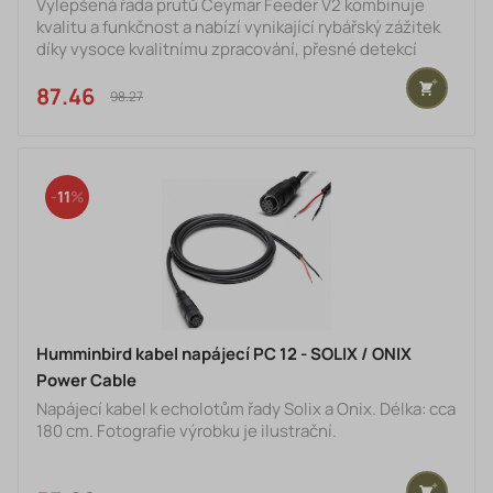
Vylepšená řada prutů Ceymar Feeder V2 kombinuje
kvalitu a funkčnost a nabízí vynikající rybářský zážitek
díky vysoce kvalitnímu zpracování, přesné detekcí
záběru a vynikajícím nahazovacím vlastnostem. Nabízí
řadu velikostí pro feedrový i matchový rybolov. štíhlý,
87.46 €
98.27 €
dokonale vyvážený blank vyrobený z vysoce
modulového uhlíku pro rychlou a citlivou akci vysoce
kvalitní očka umožňují plynulé a spolehlivé hody
ergonomicky tvarovaná rukojeť z EVA materiálu odníma
11
Humminbird kabel napájecí PC 12 - SOLIX / ONIX
Power Cable
Napájecí kabel k echolotům řady Solix a Onix. Délka: cca
180 cm. Fotografie výrobku je ilustrační.