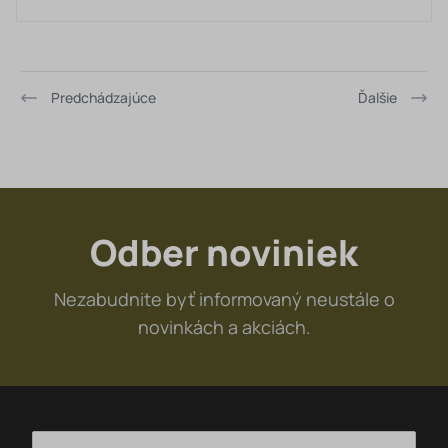
z eloxovaného hliníku, klička má uchop z ABS ve tvaru
písmene T.
Predchádzajúce
Ďalšie
Odber noviniek
Nezabudnite byť informovaný neustále o
novinkách a akciách.