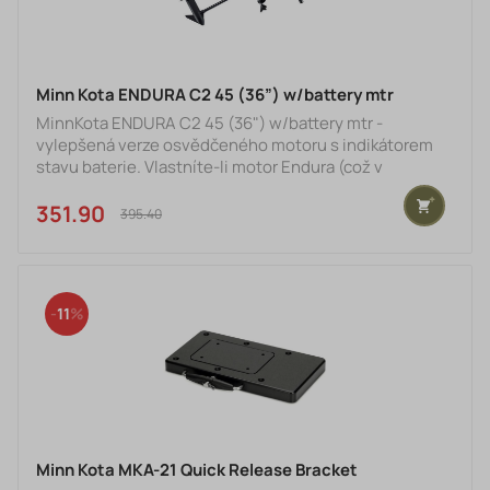
Minn Kota ENDURA C2 45 (36”) w/battery mtr
MinnKota ENDURA C2 45 (36") w/battery mtr -
vylepšená verze osvědčeného motoru s indikátorem
stavu baterie. Vlastníte-li motor Endura (což v
doslovném překladu znamená odolný), můžete si být
jisti jeho maximální trvanlivostí, efektivitou a
351.90 €
395.40 €
spolehlivostí. Vyzkoušejte v praxi tento elektromotor a
přesvědčíte se o tom, že Endura je to nejlepší, co na
světě v dané třídě existuje Konzola k upevnění motoru
na lodi:- je spolehlivější než standardní konstrukce.
11
Materiál, z n
Minn Kota MKA-21 Quick Release Bracket