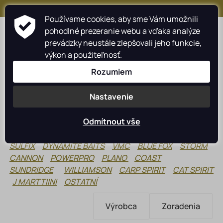
+421 917 159 547
Používame cookies, aby sme Vám umožnili
pohodlné prezeranie webu a vďaka analýze
0
prevádzky neustále zlepšovali jeho funkcie,
výkon a použiteľnosť.
Rozumiem
Nastavenie
NORMARK
LASTIA
Odmítnout vše
Rybárske navijáky
SHIMANO
RAPALA
HUMMINBIRD
MINN KOTA
SULFIX
DYNAMITE BAITS
VMC
BLUE FOX
STORM
Rybárske prúty
CANNON
POWERPRO
PLANO
COAST
SUNDRIDGE
WILLIAMSON
CARP SPIRIT
CAT SPIRIT
Camping
J MARTTIINI
OSTATNÍ
Starostlivosť o úlovok
Výrobca
Zoradenia
Oblečenie