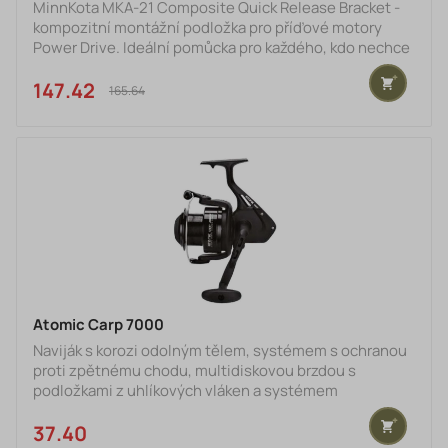
MinnKota MKA-21 Composite Quick Release Bracket -
kompozitní montážní podložka pro příďové motory
Power Drive. Ideální pomůcka pro každého, kdo nechce
z jakéhokoliv důvodu ponechávat motor na lodi, např.
přes noc, ale potřebuje pevné zařízení umožňující
147.42 €
165.64 €
bezpečný chod a snadné sejmutí motoru.
Atomic Carp 7000
Naviják s korozi odolným tělem, systémem s ochranou
proti zpětnému chodu, multidiskovou brzdou s
podložkami z uhlíkových vláken a systémem
rovnoměrného chodu EFR II. Rotor je počítačově
vyvážený pomocí technologie RESII. Cívka je vyrobena
37.40 €