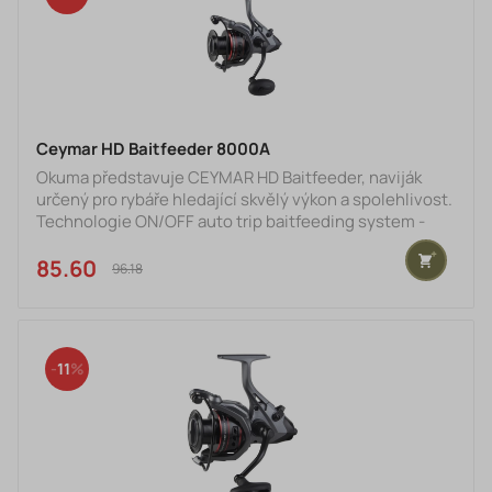
Ceymar HD Baitfeeder 8000A
Okuma představuje CEYMAR HD Baitfeeder, naviják
určený pro rybáře hledající skvělý výkon a spolehlivost.
Technologie ON/OFF auto trip baitfeeding system -
snadné aktivování nebo vypnutí bait feeding systému
umožňuje jednoduše přecházet z režimu volné cívky
85.60 €
96.18 €
do standarního režimu přivíjení, čímž získáte lepší
kontrolu nad situací při vlastním rybolovu. Systém
baitfeeder zahrňuje sekundární brzdý systém jemným
mikro-nastavením, který umožňuje dokonalou kontrolu
11