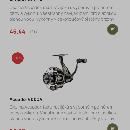
Okuma Acuador, řada navijáků s výborným poměrem
Darčeková poukážka
ceny a výkonu. Všestranný naviják idální pro sladdkou i
slanou vodu. výkonný vícekotoučový plstěný brzdný
Bižuteria a doplnky
systém ložiská z nerezové oceli 3BB+1RB korozivzdorné
tělo tegnologie CFR : vytváří prodění vzduchu, který
45.44 €
SPORTS
47.83 €
výrazně zvyšuje množství vzduchu kolem rotoru a
umožňuje rychlejší sušení technologie RESII:
MIVARDI
počítačem vyvážený systém vyrovnávaní rotoru -
přesná rovnováha a eliminace všech vibrací cívky pro
DELPHIN sk
11
GIANTS FISHING
SPORTEX
DELPHIN moss.sk
Acuador 6000A
NORMARK
Okuma Acuador, řada navijáků s výborným poměrem
ceny a výkonu. Všestranný naviják idální pro sladdkou i
TOP PRODUKTY
slanou vodu. výkonný vícekotoučový plstěný brzdný
systém ložiská z nerezové oceli 3BB+1RB korozivzdorné
NAJPREDÁVANEJŠIE