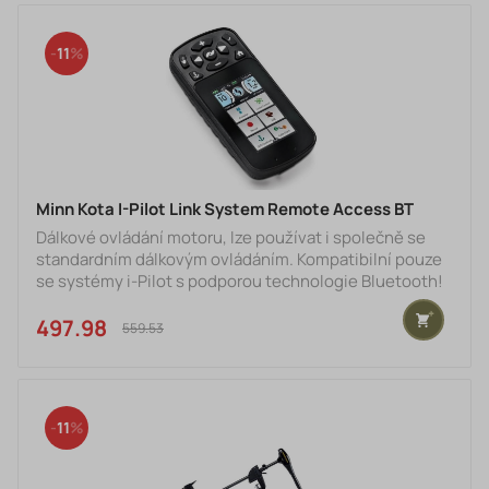
11
Minn Kota I-Pilot Link System Remote Access BT
Dálkové ovládání motoru, lze používat i společně se
standardním dálkovým ovládáním. Kompatibilní pouze
se systémy i-Pilot s podporou technologie Bluetooth!
497.98 €
559.53 €
11