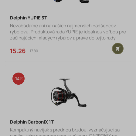
Delphin YUPIE 3T
Nezabúdame ani na našich najmenších nadšencov
rybolovu. Produktová rada YUPIE je ideálnou voľbou pre
začínajúcich mladých rybárov a práve do tejto rady
patrí aj navijak YUPIE, so všestranným využitím na
väčšinu rybolovných techník.Mechanizmus s
15.26 €
17.80 €
vyváženým rotorom a prevodovým pomerom 5.1:1 sa
stará o plynulý chod a dôkladné ukladanie vlasca na
kovovú cievku. Hmotnosť navijaku je vďaka použitým
materiálom veľmi nízka, čo poteší hlavne pri
14
celodennej rybačke. Odolnos
Delphin CarbonIX 1T
Kompaktný navijak s prednou brzdou, vyznačujúci sa
vynikajúcim pomerom ceny a výkonu. CARBONIX na