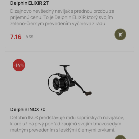
Delphin ELIXIR 2T
Dizajnovo nevšedný navijak s prednou brzdou za
prijemnú cenu. To je Delphin ELIXIR,ktorý svojím
zeleno-čiernym prevedením vyčnieva z radu
kompaktných navijakov, vhodnýchna prívlač, feeder či
lov s plavákom. Základom navijaku je telo z ľahkého
7.16 €
8.35 €
kompozitového materiálu, ktorý vďaka svojej odolnosti
zaručuje dlhú životnosť. Mechanizmus s vyváženým
rotorom a prevodovým pomerom 5.0:1 sa stará o
plynulý chod a dôkladné ukladanie vlasca na kovovú
14
cievku. Odľahčená kľučka či c
Delphin INOX 70
Delphin INOX predstavuje radu kaprárskych navijakov,
ktoré už na prvý pohľad zaujmú svojím tmavošedým
matným prevedením s lesklými čiernymi prvkami.
Elegantný dizajn navyše dotvára precízne spracované