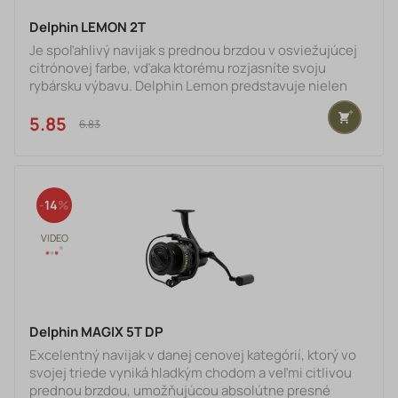
Delphin LEMON 2T
Je spoľahlivý navijak s prednou brzdou v osviežujúcej
citrónovej farbe, vďaka ktorému rozjasníte svoju
rybársku výbavu. Delphin Lemon predstavuje nielen
funkčný nástroj, ale aj štýlový doplnok vhodný pre
každého vášnivého rybára.Navijak sa vyznačuje
5.85 €
6.83 €
výnimočne plynulým chodom, porovnateľným s
navijakmi podstatne vyššej cenovej kategórie.
Dôvodom je použitie kvalitných ložísk a osvedčenej
konštrukcie, vďaka čomu je lov s ním veľmi pohodlný a
14
nenáročný. Prevodové
Delphin MAGIX 5T DP
Excelentný navijak v danej cenovej kategórií, ktorý vo
svojej triede vyniká hladkým chodom a veľmi citlivou
prednou brzdou, umožňujúcou absolútne presné