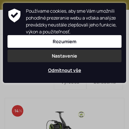
+421 917 159 547
Používame cookies, aby sme Vám umožnili
pohodlné prezeranie webu a vďaka analýze
0
prevádzky neustále zlepšovali jeho funkcie,
výkon a použiteľnosť.
Rozumiem
Nastavenie
Navijaky predná brzda
LASTIA
Odmítnout vše
Rybárske navijáky
Výrobca
Zoradenia
Rybárske prúty
DELPHIN
Camping
14
Starostlivosť o úlovok
Oblečenie