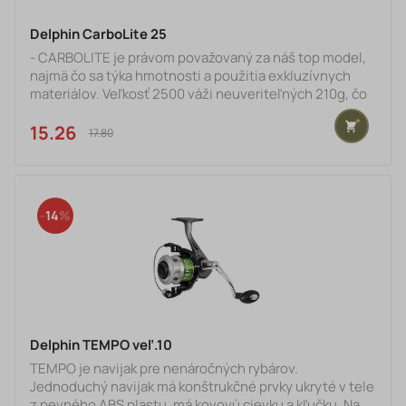
Delphin CarboLite 25
- CARBOLITE je právom považovaný za náš top model,
najmä čo sa týka hmotnosti a použitia exkluzívnych
materiálov. Veľkosť 2500 váži neuveriteľných 210g, čo
je až o 16% menej oproti porovnateľne veľkému
navijaku. Je skrátka ako pierko a ak ho skombinujete s
15.26 €
17.80 €
nejakým ľahkým prútom, pri celodennom love si ani
neuvedomíte, že máte v ruke nejaké rybárske náradie. V
celokarbónovom tele sa nachádza presný
mechanizmus, ktorý ponúka ideálny prevod 5.1:1. O
14
hladký chod sa stará
Delphin TEMPO veľ.10
TEMPO je navijak pre nenáročných rybárov.
Jednoduchý navijak má konštrukčné prvky ukryté v tele
z pevného ABS plastu, má kovovú cievku a kľučku. Na