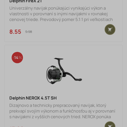
Delphin FireX 2T
Univerzálny navijak ponúkajúci vynikajúci výkon a
vlastnosti v porovnaní s inými navijakmi v rovnakej
cenovej triede. Prevodový pomer 5.1:1 pri veľkostiach
2T a 3T, resp. 5.5:1 pri veľkostiach 4T, 5T a 6T
zabezpečuje optimálny návin na jedno otočenie, čo
8.55 €
9.98 €
oceníte pri sťahovaní montáží alebo vedení nástrahy
pri prívlači.O hladký a trvácny chod sa postará sústava
až 6. kvalitných gulôčkových ložísk (5+1). Čierna
kovová cievka s efektnými oranžovými výrezmi a líniou
14
na
Delphin NEROX 4.5T SH
Dizajnovo a technicky prepracovaný navijak, ktorý
prekvapí svojím výkonom a funkčnosťou aj v porovnaní
s navijakmi z vyšších cenových tried. NEROX ponúka
výnimočne plynulý chod a navíjanie s ním je skutočným