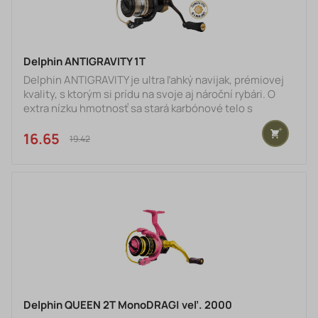
Delphin ANTIGRAVITY 1T
Delphin ANTIGRAVITY je ultra ľahký navijak, prémiovej
kvality, s ktorým si prídu na svoje aj nároční rybári. O
extra nízku hmotnosť sa stará karbónové telo s
odľahčenou kovovou cievkou. Svojou kompaktnou
veľkosťou je ANTIGRAVITY ideálnym spoločníkom pri
16.65 €
19.42 €
prívlači, no určite sa nestratí ani pri love na plaváčik či
pri jemnom feedri. Vnútri tela je ukrytý precízne
spracovaný mechanizmus s prevodovým pomerom
5.2:1, ktorý sa spolu so sústavou až 10+1 guličkových
ložísk sta
Delphin QUEEN 2T MonoDRAG| veľ. 2000