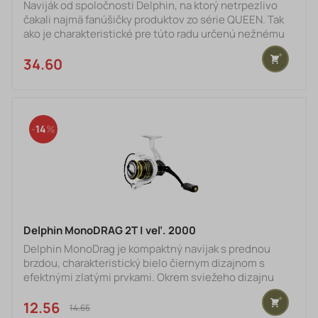
Naviják od spoločnosti Delphin, na ktorý netrpezlivo
čakali najmä fanúšičky produktov zo série QUEEN. Tak
ako je charakteristické pre túto radu určenú nežnému
pohlaviu, aj QUEEN MonoDRAG je nezameniteľný
vďaka svojej ružovej farbe. Tá je však v tomto prípade
34.60 €
veľmi pohľadne kombinovaná so zlatými a čiernymi
doplnkami. Samotný chod navijaka je veľmi hladký a
plynulý, na čom má nepochybne najväčšiu zásluhu
mechanizmus s ideálnym prevodovým pomerom 5.1:1 a
14
sústava 5+1 gul
Delphin MonoDRAG 2T | veľ. 2000
Delphin MonoDrag je kompaktný navijak s prednou
brzdou, charakteristický bielo čiernym dizajnom s
efektnými zlatými prvkami. Okrem sviežeho dizajnu
rozhodne poteší aj ideálnym pomerom príjemnej ceny
a 100% funkčnosti. Samotný chod navijaka je veľmi
12.56 €
14.65 €