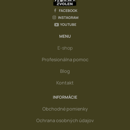
Zavážacie loďky
FACEBOOK
INSTAGRAM
Vozíky
YOUTUBE
Rybárske vlasce, šnúry, fluorocarbon
MENU
Praky, kobry, rakety, lopatky
E-shop
Váhy a vážiace vaky
Profesionálna pomoc
Čelovky, lampy, svetlá
Blog
Nože, nožnice, kliešte, pean
Kontakt
PVA materiál
INFORMÁCIE
Vagner Fishing
Obchodné pomienky
Kajaky
Ochrana osobných údajov
Sprej na medvede