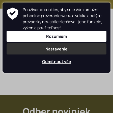
+421 917 159 547
Používame cookies, aby sme Vám umožnili
pohodlné prezeranie webu a vďaka analýze
0
prevádzky neustále zlepšovali jeho funkcie,
výkon a použiteľnosť.
Rozumiem
Nastavenie
Muškárske prúty Sportex
LASTIA
Odmítnout vše
Rybárske navijáky
Rybárske prúty
Camping
Starostlivosť o úlovok
Odber noviniek
Oblečenie