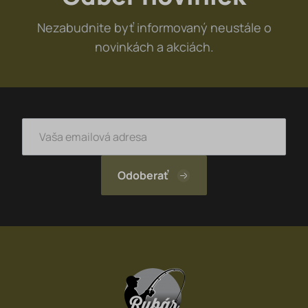
Rybárske lehátka a príslušenstvo
Nezabudnite byť informovaný neustále o
Rybárske kreslá a stoličky
novinkách a akciách.
Rybarske podložky,saky,važenie
Spacáky
LOWRANCE sonary
Člny - Belly - Motory
Stojany na prúty, Držiaky, Vidličky
Rybárske tašky, batohy a obaly
Signalizátory a swingery
Podberáky
Rybárske púzdra, obaly na prúty