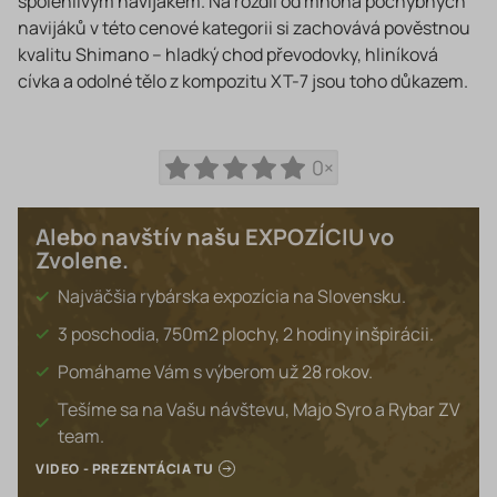
spolehlivým navijákem. Na rozdíl od mnoha pochybných
navijáků v této cenové kategorii si zachovává pověstnou
kvalitu Shimano – hladký chod převodovky, hliníková
cívka a odolné tělo z kompozitu XT-7 jsou toho důkazem.
0×
Alebo navštív našu EXPOZÍCIU vo
Zvolene.
Najväčšia rybárska expozícia na Slovensku.
3 poschodia, 750m2 plochy, 2 hodiny inšpirácii.
Pomáhame Vám s výberom už 28 rokov.
Tešíme sa na Vašu návštevu, Majo Syro a Rybar ZV
team.
VIDEO - PREZENTÁCIA TU