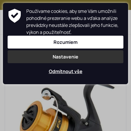
+421 917 159 547
Používame cookies, aby sme Vám umožnili
pohodlné prezeranie webu a vďaka analýze
prevádzky neustále zlepšovali jeho funkcie,
výkon a použiteľnosť.
>
>
>
>
Rybárské potreby rybarzv.sk
NORMARK
kategorie
Rozumiem
>
>
navijáky
přední brzda
vel. 4000
Nastavenie
Odmítnout vše