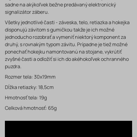
sadne na akýkoľvek bežne predávaný elektronický
signalizátor záberu.
Všetky jednotlivé časti - záveska, telo, retiazka a hokejka
disponujú závitom s gumičkou takže je ich možné
jednoducho rozobrať a vymeniť niektorý komponent za
druhý, s rovnakým typom závitu. Prípadne je tiež možné
ponechať hokejku namontovanú na stojane, vykrútiť
zvyšné časti a odložiť si ich do akéhokoľvek ochranného
puzdra.
Rozmer tela: 30x19mm
Dĺžka retiazky: 18,5cm
Hmotnosť tela: 19g
Celková hmotnosť: 65g