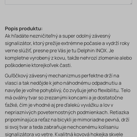
Popis produktu:
Ak hľadáte nezničiteľný a super odolný závesný
signalizátor, ktorý prežije extrémne počasie a vydrží roky
verne slúžiť, presne pre Vás je tu Delphin INOX. Je
kompletne vyrobený z kovu, takže nehrozí zlomenie alebo
poškodenie ktorejkoľvek časti.
Guľôčkový závesný mechanizmus perfektne drží na
vlasci a tak nedôjde k jeho náhodnému odpadnutiu a
navyše je voľne pohyblivý, čo zvyšuje jeho flexibilitu. Telo
má oválny tvar so zrezanými koncami a je dostatočne
ťažké, čím je vhodné aj pre ďalekú vyvážku a lov v
nepriaznivých poveternostných podmienkach. Retiazka
pripomínajúca reťaz na bicykli je mimoriadne pevná, drží
si svoj tvar a teda zabraňuje nechcenému kolísaniu
signalizátora vo vetre. Kvalitná kovová hokejka skvele