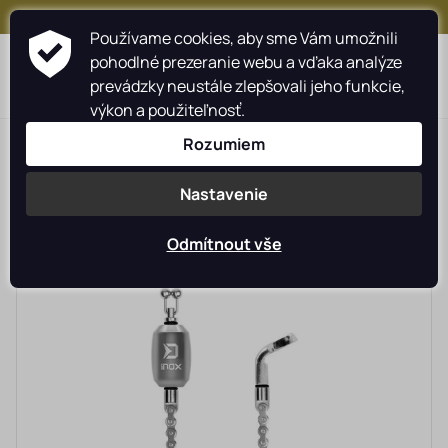
+421 917 159 547
Používame cookies, aby sme Vám umožnili
pohodlné prezeranie webu a vďaka analýze
prevádzky neustále zlepšovali jeho funkcie,
výkon a použiteľnosť.
>
>
>
Rybárské potreby rybarzv.sk
DELPHIN sk
Rozumiem
>
Signalizátory záberu
Signalizátory, swingery
Nastavenie
Odmítnout vše