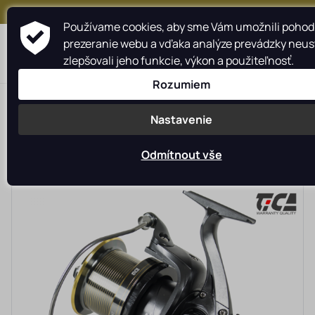
+421 917 159 547
Používame cookies, aby sme Vám umožnili pohod
prezeranie webu a vďaka analýze prevádzky neus
zlepšovali jeho funkcie, výkon a použiteľnosť.
Rozumiem
>
>
>
Rybárské potreby rybarzv.sk
Rybárske navijáky
Navijáky TICA
Nastavenie
Odmítnout vše