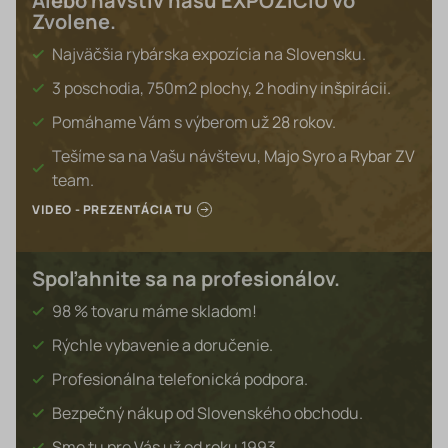
Alebo navštív našu EXPOZÍCIU vo
Zvolene.
Najväčšia rybárska expozícia na Slovensku.
3 poschodia, 750m2 plochy, 2 hodiny inšpirácii.
Pomáhame Vám s výberom už 28 rokov.
Tešíme sa na Vašu návštevu, Majo Syro a Rybar ZV
team.
VIDEO - PREZENTÁCIA TU
Spoľahnite sa na profesionálov.
98 % tovaru máme skladom!
Rýchle vybavenie a doručenie.
Profesionálna telefonická podpora.
Bezpečný nákup od Slovenského obchodu.
Sme tu pre Vás už od roku 1993.