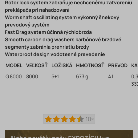
Rotor lock system zabraňuje nechcenému zatvoreniu
preklápača pri nahadzovaní
Worm shaft oscillating system výkonný šnekový
prevodový systém
Fast Drag system účinná rýchlobrzda
Smooth carbon drag washers karbónové brzdové
segmenty zabránia prehriatiu brzdy
Waterproof design vodotesné prevedenie
MODEL
VEĽKOSŤ
LOŽISKÁ
HMOTNOSŤ
PREVOD
KA
G 8000
8000
5+1
673 g
4.1
0,
33
10×