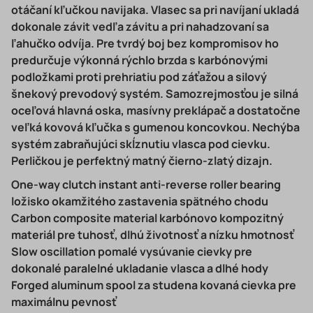
otáčaní kľučkou navijaka. Vlasec sa pri navíjaní ukladá
dokonale závit vedľa závitu a pri nahadzovaní sa
ľahučko odvíja. Pre tvrdý boj bez kompromisov ho
predurčuje výkonná rýchlo brzda s karbónovými
podložkami proti prehriatiu pod záťažou a silový
šnekový prevodový systém. Samozrejmosťou je silná
oceľová hlavná oska, masívny preklápač a dostatočne
veľká kovová kľučka s gumenou koncovkou. Nechýba
systém zabraňujúci skĺznutiu vlasca pod cievku.
Perličkou je perfektný matný čierno-zlatý dizajn.
One-way clutch instant anti-reverse roller bearing
ložisko okamžitého zastavenia spätného chodu
Carbon composite material karbónovo kompozitný
materiál pre tuhosť, dlhú životnosť a nízku hmotnosť
Slow oscillation pomalé vysúvanie cievky pre
dokonalé paralelné ukladanie vlasca a dlhé hody
Forged aluminum spool za studena kovaná cievka pre
maximálnu pevnosť