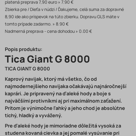
platená preprava 7,90 euro
7.90 €
Zbierka pre / Dieťa v núdzi / Ďakujeme, celá suma za dopravné
8,90 ide ako príspevok na túto zbierku. Dopravu GLS máte v
tomto prípade zadarmo.
8.90 €
Nadmerná preprava - cena dohodou
0.00 €
Popis produktu:
Tica Giant G 8000
TICA GIANT G 8000
Kaprový navijak, ktorý má všetko, čo od
najmodernejšieho navijaka očakávajú najnáročnejší
kaprári. Je pripravený na ďaleké hody a boje s
najväčšími protivníkmi aj pri maximálnom zaťažení.
Pritom je výnimočne ľahký a jeho chod je absolútne
tichý, hladký a vyvážený.
Pre ďaleké hody je mimoriadne dôležitá vysoká za
studena kovaná cievka a jej pomalé vysúvanie pri