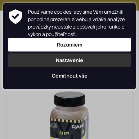
+421 917 159 547
Používame cookies, aby sme Vám umožnili
pohodlné prezeranie webu a vďaka analýze
prevádzky neustále zlepšovali jeho funkcie,
výkon a použiteľnosť.
>
>
>
Rybárské potreby rybarzv.sk
MIVARDI
Rozumiem
>
Návnady a nástrahy
Rapid tekuté prísady, dipy
Nastavenie
Odmítnout vše