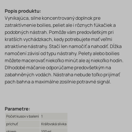
Popis produktu:
Vynikajúca, silne koncentrovaný doplnok pre
zatraktívnenie boilies, peliet ale i rôznych fúkačiek a
podobných nástrah. Pomôže vám predovšetkým pri
kratších vychádzkach, kedy potrebujete mať veľmi
atraktívne nástrahy. Stačí len namočiť a nahodiť. Dĺžka
namočení závisí od typu nástrahy. Pelety alebo boilies
môžete macerovať niekoľko minút ale aj niekoľko hodín.
Dlhodobé máčanie odporúčame predovšetkým na
zabahněných vodách. Nástraha nebude toľko prijímať
pach bahna a maximálne zosilnie potravné signál.
Parametre:
Počet kusov v balení
1
príchuť
Kráľovská slivka
objem
100 ml