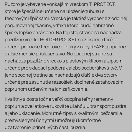
Puzdro je vybavené vonkajším vreckom T-PROTECT,
ktoré je špeciálne určené na uloženie tubusu s
feedrovými špičkami. Vrecko je taktiež vyrobené z odolnej
pogumovanej tkaniny, vďaka ktorej budú náhradné
špičky lepšie chránené. Na tej istej strane sa nachádza
pozdĺžne vrecko HOLDER POCKET so zipsom, ktoré je
určené pre naše feedrové držiaky z rady REAXE, prípadne
ďalšie menšie príslušenstvo. Na opačnej strane sa
nachádza pozdĺžne vrecko s plastovým klipom a zipsom
určené pre skladací podberák alebo podberákovú tyč. V
jeho spodnej tretine sa nachádzajú ďalšie dva otvory
určené pre zasunutie rázsošiek, doplnené zaťahovacím
popruhom určeným na ich zafixovanie.
Kvalitný a dostatočne veľký odopínateľný ramenný
popruh a dve látkové rukoväte uľahčujú transport puzdra
a jeho ukladanie. Mohutné zipsy s kvalitnými bežcami a
premyslenými úchytmi umožňujú komfortné
uzatvorenie jednotlivých častí puzdra.