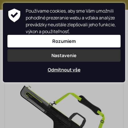
+421 917 159 547
Používame cookies, aby sme Vám umožnili
pohodlné prezeranie webu a vďaka analýze
prevádzky neustále zlepšovali jeho funkcie,
výkon a použiteľnosť.
>
>
>
Rybárské potreby rybarzv.sk
DELPHIN moss.sk
Rozumiem
>
Prúty a navijaky
Puzdra a príslušenstvo
Nastavenie
Odmítnout vše