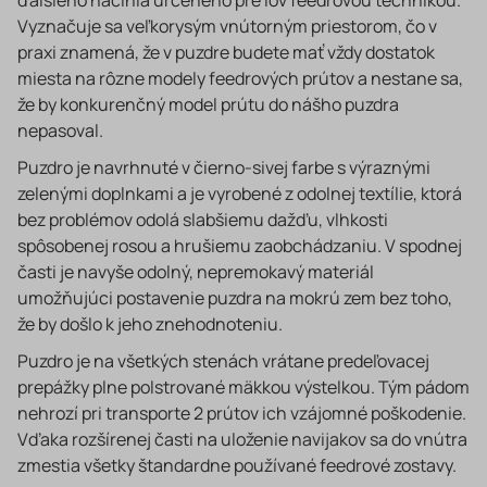
ďalšieho náčinia určeného pre lov feedrovou technikou.
Vyznačuje sa veľkorysým vnútorným priestorom, čo v
praxi znamená, že v puzdre budete mať vždy dostatok
miesta na rôzne modely feedrových prútov a nestane sa,
že by konkurenčný model prútu do nášho puzdra
nepasoval.
Puzdro je navrhnuté v čierno-sivej farbe s výraznými
zelenými doplnkami a je vyrobené z odolnej textílie, ktorá
bez problémov odolá slabšiemu dažďu, vlhkosti
spôsobenej rosou a hrušiemu zaobchádzaniu. V spodnej
časti je navyše odolný, nepremokavý materiál
umožňujúci postavenie puzdra na mokrú zem bez toho,
že by došlo k jeho znehodnoteniu.
Puzdro je na všetkých stenách vrátane predeľovacej
prepážky plne polstrované mäkkou výstelkou. Tým pádom
nehrozí pri transporte 2 prútov ich vzájomné poškodenie.
Vďaka rozšírenej časti na uloženie navijakov sa do vnútra
zmestia všetky štandardne používané feedrové zostavy.