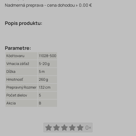
Nadmerná preprava - cena dohodou
0.00 €
Popis produktu:
Parametre:
Kód tovaru
11028-500
Vrhacia záťaž
5-20 g
Dĺžka
5 m
Hmotnosť
260 g
Prepravný Rozmer
132 cm
Počet dielov
5
Akcia
B
0×