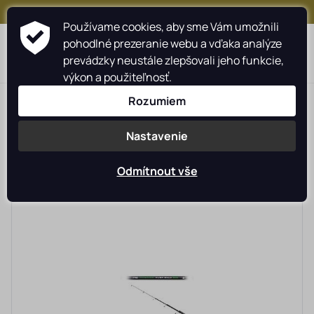
+421 917 159 547
Používame cookies, aby sme Vám umožnili
pohodlné prezeranie webu a vďaka analýze
prevádzky neustále zlepšovali jeho funkcie,
výkon a použiteľnosť.
>
>
>
Rybárské potreby rybarzv.sk
Rybárske prúty
Rozumiem
Matchové, bolognesové prúty
Nastavenie
Odmítnout vše