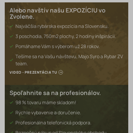
Alebo navštív našu EXPOZÍCIU vo
Zvolene.
Najväčšia rybárska expozícia na Slovensku.
3 poschodia, 750m2 plochy, 2 hodiny inšpirácii.
Pomáhame Vám s výberom už 28 rokov.
Tešíme sa na Vašu návštevu, Majo Syro a Rybar ZV
team.
VIDEO - PREZENTÁCIA TU
Spoľahnite sa na profesionálov.
98 % tovaru máme skladom!
Rýchle vybavenie a doručenie.
Profesionálna telefonická podpora.
Bezpečný nákup od Slovenského obchodu.