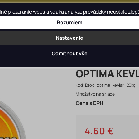
é prezeranie webu a vďaka analýze prevádzky neustále zlepšov
Rozumiem
Blog
Kontakt
Nastavenie
Lanká
Odmítnout vše
OPTIMA KEVL
Kód:
Esox_optima_kevlar_20kg
Množstvo na sklade
Cena s DPH
4.60 €