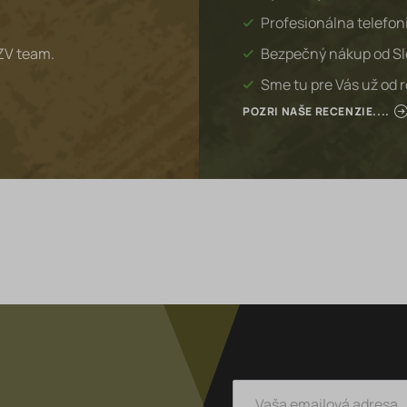
Profesionálna telefon
ZV team.
Bezpečný nákup od S
Sme tu pre Vás už od 
POZRI NAŠE RECENZIE....