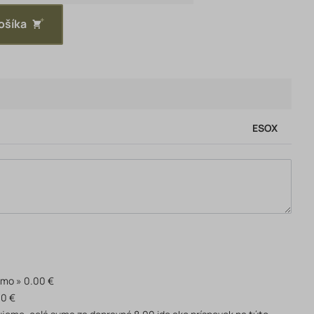
ošíka
ESOX
rmo
0.00 €
90 €