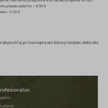
akujeme, celá suma za dopravné 8,90 ide ako príspevok na túto
mto prípade zadarmo.
8.90 €
odou
0.00 €
dá použiť aj pri love kapra ako šokový náväzec alebo ako
rofesionálov.
ladom!
ručenie.