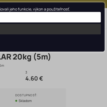
FACEBOOK
INSTAGRAM
YOUTUBE
ali jeho funkcie, výkon a použiteľnosť.
Vyhladať
AR 20kg (5m)
_5m
3
4.60 €
DOSTUPNOSŤ:
Skladom