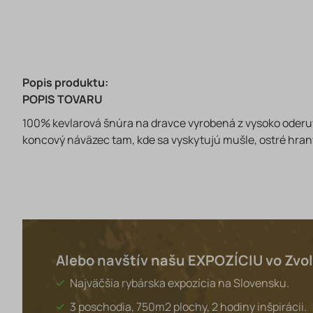
Popis produktu:
POPIS TOVARU
100% kevlarová šnúra na dravce vyrobená z vysoko oderuvz
koncový náväzec tam, kde sa vyskytujú mušle, ostré hrany
Alebo navštív našu EXPOZÍCIU vo Zvo
Najväčšia rybárska expozícia na Slovensku.
3 poschodia, 750m2 plochy, 2 hodiny inšpirácii.