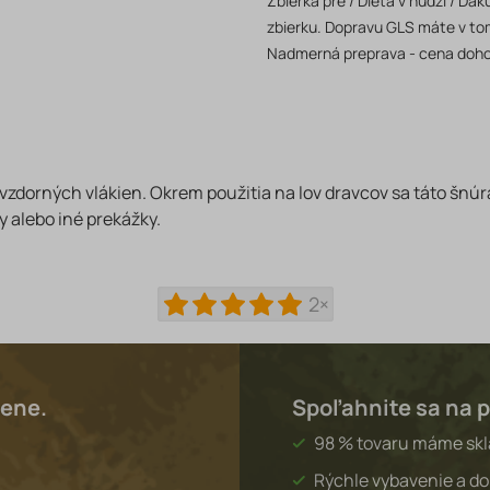
Zbierka pre / Dieťa v núdzi / Ď
zbierku. Dopravu GLS máte v to
Nadmerná preprava - cena doh
dorných vlákien. Okrem použitia na lov dravcov sa táto šnúra 
 alebo iné prekážky.
2×
lene.
Spoľahnite sa na p
98 % tovaru máme sk
Rýchle vybavenie a do