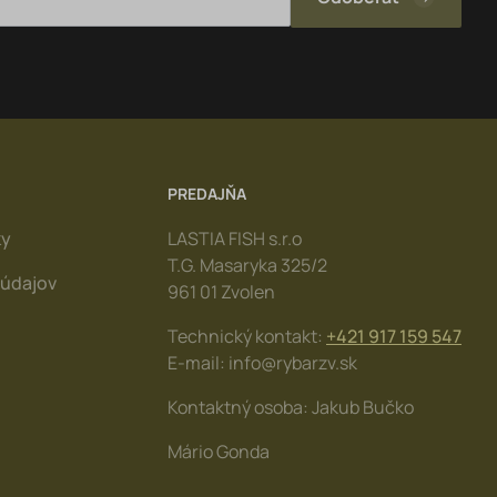
PREDAJŇA
ky
LASTIA FISH s.r.o
T.G. Masaryka 325/2
údajov
961 01 Zvolen
Technický kontakt:
+421 917 159 547
E-mail: info@rybarzv.sk
Kontaktný osoba: Jakub Bučko
Mário Gonda