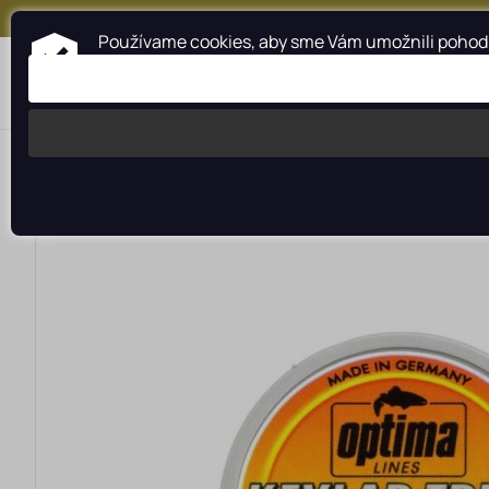
+421 917 159 547
Používame cookies, aby sme Vám umožnili pohodln
Kategórie
Profesionálna pomoc
>
>
>
Rybárské potreby rybarzv.sk
Lanka a sumcové náväzce