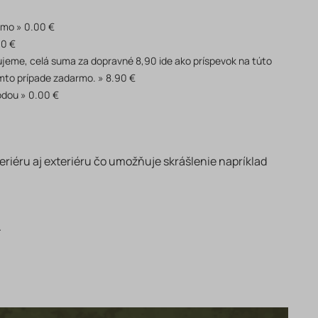
rmo
0.00 €
90 €
akujeme, celá suma za dopravné 8,90 ide ako príspevok na túto
mto prípade zadarmo.
8.90 €
odou
0.00 €
eriéru aj exteriéru čo umožňuje skrášlenie napríklad
.