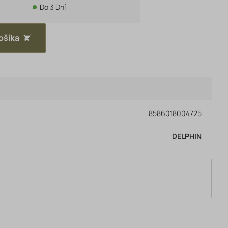
Do 3 Dní
ošíka
8586018004725
DELPHIN