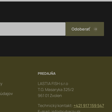
PREDAJŇA
ky
LASTIA FISH s.r.o
T.G. Masaryka 325/2
údajov
961 01 Zvolen
Technický kontakt:
+421 917 159 547
E-mail: info@rybarzv.sk