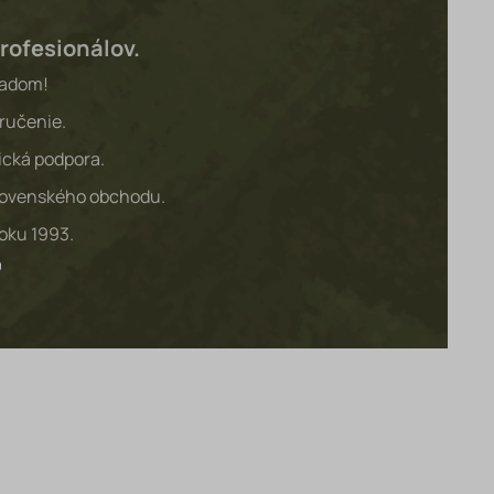
rofesionálov.
ladom!
ručenie.
ická podpora.
lovenského obchodu.
roku 1993.