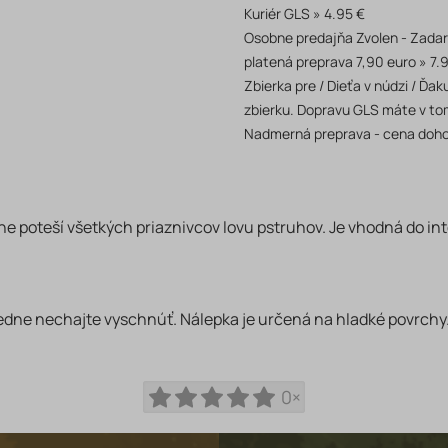
Kuriér GLS
4.95 €
Osobne predajňa Zvolen - Zada
platená preprava 7,90 euro
7.
Zbierka pre / Dieťa v núdzi / Ď
zbierku. Dopravu GLS máte v to
Nadmerná preprava - cena doh
e poteší všetkých priaznivcov lovu pstruhov. Je vhodná do int
ledne nechajte vyschnúť. Nálepka je určená na hladké povrchy
0×