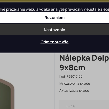
é prezeranie webu a vďaka analýze prevádzky neustále zlepšov
Rozumiem
Blog
Kontakt
Nastavenie
>
>
iment
Darčekové predmety
Rybárske samolepky
Odmítnout vše
Nálepka Del
9x8cm
Kód:
759010160
Množstvo na sklade
Aktualizácia skladu
1.47 €