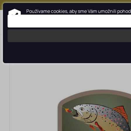
+421 917 159 547
Používame cookies, aby sme Vám umožnili pohodln
Kategórie
Profesionálna pomoc
>
>
>
Rybárské potreby rybarzv.sk
DELPHIN sk
Doplnkový sort