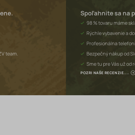
lene.
Spoľahnite sa na p
98 % tovaru máme sk
Rýchle vybavenie a do
Profesionálna telefon
ZV team.
Bezpečný nákup od S
Sme tu pre Vás už od 
POZRI NAŠE RECENZIE....