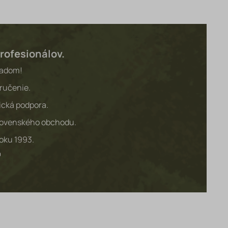
rofesionálov.
ladom!
ručenie.
ická podpora.
lovenského obchodu.
roku 1993.