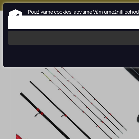
+421 917 159 547
Používame cookies, aby sme Vám umožnili pohodln
Kategórie
Profesionálna pomoc
>
>
>
>
Rybárské potreby rybarzv.sk
MIVARDI
Prúty
Feederové