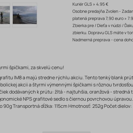
Kuriér GLS
4.95 €
Osobne predajňa Zvolen - Zada
platená preprava 7,90 euro
7.
Zbierka pre / Dieťa v núdzi / Ď
zbierku. Dopravu GLS máte v to
Nadmerná preprava - cena doh
yrmi špičkami, za skvelú cenu!
afitu IM8 a majú stredne rýchlu akciu. Tento tenký blank prú
bolickej akcii a štyrmi výmennými špičkami s rôznou tvrdosťo
čiek dodávaných k prútu: žltá - najtuhšia, oranžová - stredná t
gonomické NPS grafitové sedlo s čiernou povrchovou úpravou.
: do 90g Transportná dĺžka: 115cm Hmotnosť: 252g Počet dielo