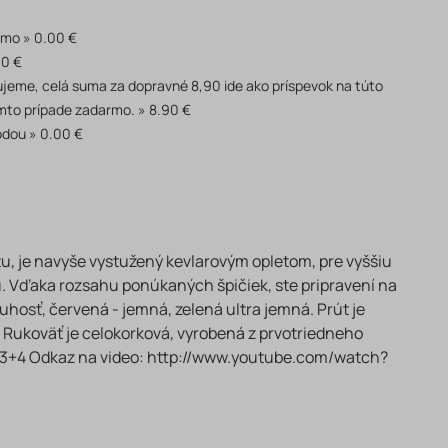
rmo
0.00 €
90 €
akujeme, celá suma za dopravné 8,90 ide ako príspevok na túto
mto prípade zadarmo.
8.90 €
odou
0.00 €
tu, je navyše vystužený kevlarovým opletom, pre vyššiu
u. Vďaka rozsahu ponúkaných špičiek, ste pripravení na
uhosť, červená - jemná, zelená ultra jemná. Prút je
 Rukoväť je celokorková, vyrobená z prvotriedneho
v: 3+4 Odkaz na video: http://www.youtube.com/watch?