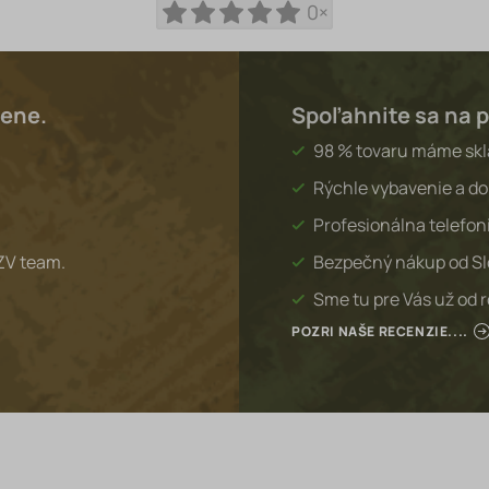
0×
lene.
Spoľahnite sa na p
98 % tovaru máme sk
Rýchle vybavenie a do
Profesionálna telefon
ZV team.
Bezpečný nákup od S
Sme tu pre Vás už od 
POZRI NAŠE RECENZIE....