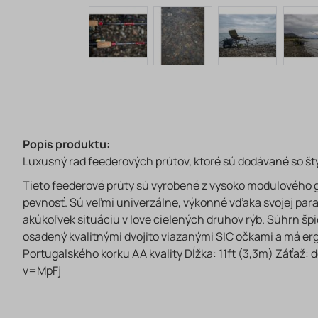
Popis produktu:
Luxusný rad feederových prútov, ktoré sú dodávané so št
Tieto feederové prúty sú vyrobené z vysoko modulového gr
pevnosť. Sú veľmi univerzálne, výkonné vďaka svojej para
akúkoľvek situáciu v love cielených druhov rýb. Súhrn špi
osadený kvalitnými dvojito viazanými SIC očkami a má er
Portugalského korku AA kvality Dĺžka: 11ft (3,3m) Záťaž
v=MpFj