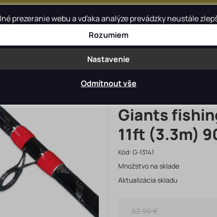
é prezeranie webu a vďaka analýze prevádzky neustále zlepšov
Rozumiem
Blog
Kontakt
Nastavenie
Odmítnout vše
Giants fishi
11ft (3.3m) 
Kód:
G-13141
Množstvo na sklade
Aktualizácia skladu
62.90 €