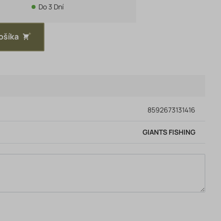
Do 3 Dní
ošíka
8592673131416
GIANTS FISHING