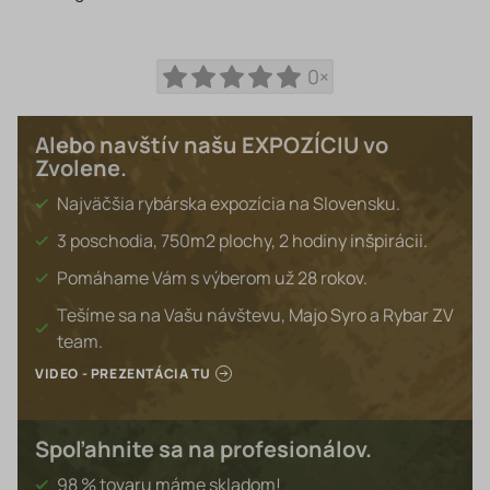
0×
Alebo navštív našu EXPOZÍCIU vo
Zvolene.
Najväčšia rybárska expozícia na Slovensku.
3 poschodia, 750m2 plochy, 2 hodiny inšpirácii.
Pomáhame Vám s výberom už 28 rokov.
Tešíme sa na Vašu návštevu, Majo Syro a Rybar ZV
team.
VIDEO - PREZENTÁCIA TU
Spoľahnite sa na profesionálov.
98 % tovaru máme skladom!