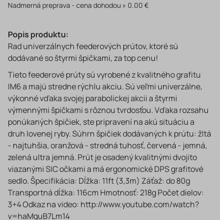
Nadmerná preprava - cena dohodou
0.00 €
Popis produktu:
Rad univerzálnych feederových prútov, ktoré sú
dodávané so štyrmi špičkami, za top cenu!
Tieto feederové prúty sú vyrobené z kvalitného grafitu
IM6 a majú stredne rýchlu akciu. Sú veľmi univerzálne,
výkonné vďaka svojej parabolickej akcii a štyrmi
výmennými špičkami s rôznou tvrdosťou. Vďaka rozsahu
ponúkaných špičiek, ste pripravení na akú situáciu a
druh lovenej ryby. Súhrn špičiek dodávaných k prútu: žltá
- najtuhšia, oranžová - stredná tuhosť, červená - jemná,
zelená ultra jemná. Prút je osadený kvalitnými dvojito
viazanými SIC očkami a má ergonomické DPS grafitové
sedlo. Špecifikácia: Dĺžka: 11ft (3,3m) Záťaž: do 80g
Transportná dĺžka: 116cm Hmotnosť: 218g Počet dielov:
3+4 Odkaz na video: http://www.youtube.com/watch?
v=haMguB7Lm14