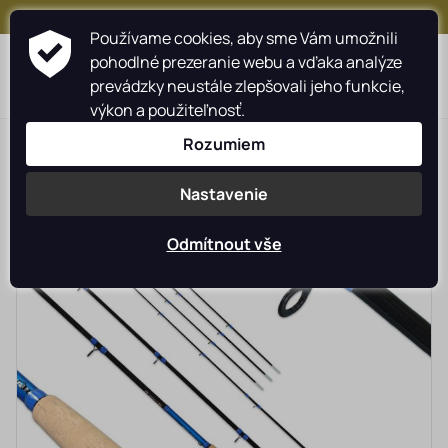
+421 917 159 547
Používame cookies, aby sme Vám umožnili
pohodlné prezeranie webu a vďaka analýze
prevádzky neustále zlepšovali jeho funkcie,
výkon a použiteľnosť.
>
>
>
>
Rybárské potreby rybarzv.sk
MIVARDI
Prúty
Feederové
Rozumiem
Nastavenie
Odmítnout vše