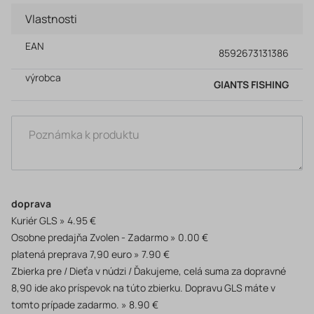
Vlastnosti
EAN
8592673131386
výrobca
GIANTS FISHING
doprava
Kuriér GLS
4.95 €
Osobne predajňa Zvolen - Zadarmo
0.00 €
platená preprava 7,90 euro
7.90 €
Zbierka pre / Dieťa v núdzi / Ďakujeme, celá suma za dopravné
8,90 ide ako príspevok na túto zbierku. Dopravu GLS máte v
tomto prípade zadarmo.
8.90 €