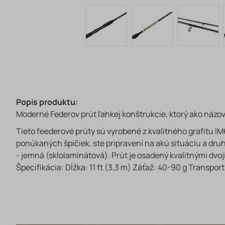
Popis produktu:
Moderné Federov prút ľahkej konštrukcie, ktorý ako názov
Tieto feederové prúty sú vyrobené z kvalitného grafitu I
ponúkaných špičiek, ste pripravení na akú situáciu a druh
- jemná (sklolaminátová). Prút je osadený kvalitnými dvo
Špecifikácia: Dĺžka: 11 ft (3,3 m) Záťaž: 40-90 g Transpor