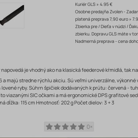
Kuriér GLS
4.95 €
Osobne predajňa Zvolen - Zada
platená preprava 7,90 euro
7.
Zbierka pre / Dieťa v núdzi / Ď
zbierku. Dopravu GLS máte v to
Nadmerná preprava - cena doh
 napovedá je vhodný ako na klasická feederové kŕmidlá, tak na
M6 a majú stredne rýchlu akciu. Sú veľmi univerzálne, výkonné
 lovené ryby. Súhrn špičiek dodávaných k prútu: červená - tuhši
jito viazanými SIC očkami a má ergonomické DPS grafitové sedlo
tná dĺžka: 115 cm Hmotnosť: 202 g Počet dielov: 3 + 3
0×