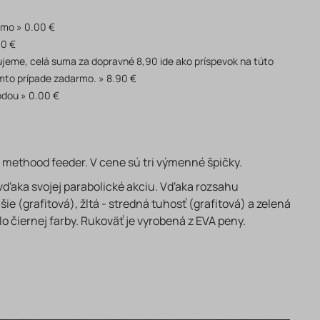
rmo
0.00 €
90 €
akujeme, celá suma za dopravné 8,90 ide ako príspevok na túto
mto prípade zadarmo.
8.90 €
odou
0.00 €
 methood feeder. V cene sú tri výmenné špičky.
 vďaka svojej parabolické akciu. Vďaka rozsahu
e (grafitová), žltá - stredná tuhosť (grafitová) a zelená
 čiernej farby. Rukoväť je vyrobená z EVA peny.