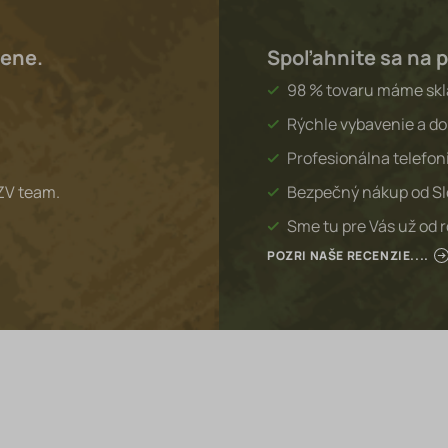
lene.
Spoľahnite sa na p
98 % tovaru máme sk
Rýchle vybavenie a do
Profesionálna telefon
ZV team.
Bezpečný nákup od S
Sme tu pre Vás už od 
POZRI NAŠE RECENZIE....