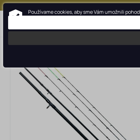
+421 917 159 547
Používame cookies, aby sme Vám umožnili pohodln
Kategórie
Profesionálna pomoc
>
>
>
>
Rybárské potreby rybarzv.sk
MIVARDI
Prúty
Feederové