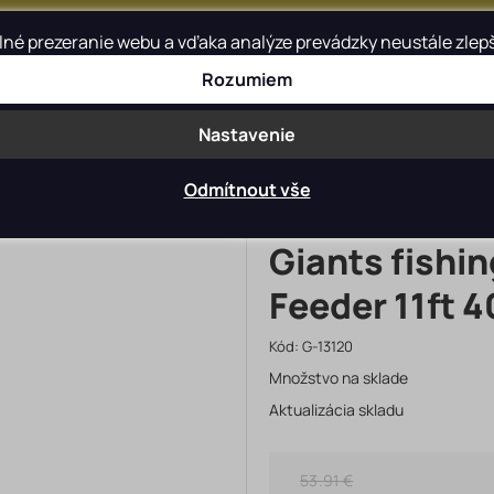
é prezeranie webu a vďaka analýze prevádzky neustále zlepšov
Rozumiem
Blog
Kontakt
Nastavenie
Odmítnout vše
Giants fishi
Feeder 11ft 
Kód:
G-13120
Množstvo na sklade
Aktualizácia skladu
53.91 €