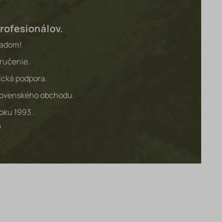
rofesionálov.
ladom!
ručenie.
ická podpora.
lovenského obchodu.
roku 1993.