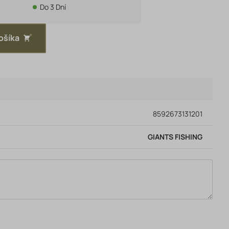
Do 3 Dní
ošíka
8592673131201
GIANTS FISHING