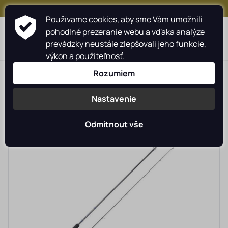
+421 917 159 547
Používame cookies, aby sme Vám umožnili
pohodlné prezeranie webu a vďaka analýze
prevádzky neustále zlepšovali jeho funkcie,
výkon a použiteľnosť.
>
>
>
>
Rybárské potreby rybarzv.sk
MIVARDI
Prúty
Feederové
Rozumiem
Nastavenie
Odmítnout vše