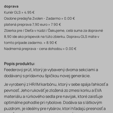
doprava
Kuriér GLS
4.95 €
Osobne predajňa Zvolen - Zadarmo
0.00 €
platená preprava 7,90 euro
7.90 €
Zbierka pre / Dieťa v núdzi / Ďakujeme, celá suma za dopravné
8,90 ide ako príspevok na túto zbierku. Dopravu GLS máte v
tomto prípade zadarmo.
8.90 €
Nadmerná preprava - cena dohodou
0.00 €
Popis produktu:
Feederový prút, ktorý je vybavený dvoma sekciami a
dodávaný s prídavnou špičkou novej generácie.
Je vyrobený z HR/IM karbónu, ktorý v sebe spája ľahkosť a
pevnosť. Jeho rukoväť je zložená zo zmesi korku a EVA
materiálu a rúrkového sedla pre navijak, ktoré zaisťuje
optimálne pohodlie pri rybolove. Dodáva sa s látkovým
puzdrom, je ideálny pre rybárov, ktorí hľadajú presnosť a