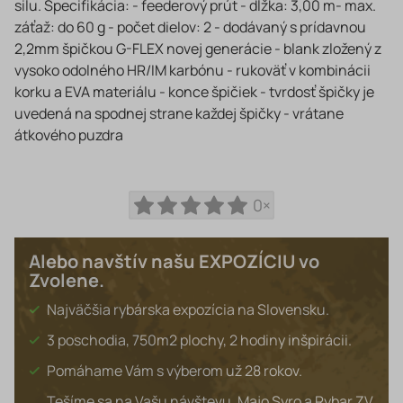
silu. Špecifikácia: - feederový prút - dĺžka: 3,00 m- max.
záťaž: do 60 g - počet dielov: 2 - dodávaný s prídavnou
2,2mm špičkou G-FLEX novej generácie - blank zložený z
vysoko odolného HR/IM karbónu - rukoväť v kombinácii
korku a EVA materiálu - konce špičiek - tvrdosť špičky je
uvedená na spodnej strane každej špičky - vrátane
átkového puzdra
0×
Alebo navštív našu EXPOZÍCIU vo
Zvolene.
Najväčšia rybárska expozícia na Slovensku.
3 poschodia, 750m2 plochy, 2 hodiny inšpirácii.
Pomáhame Vám s výberom už 28 rokov.
Tešíme sa na Vašu návštevu, Majo Syro a Rybar ZV