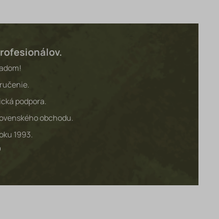
rofesionálov.
ladom!
ručenie.
ická podpora.
lovenského obchodu.
roku 1993.