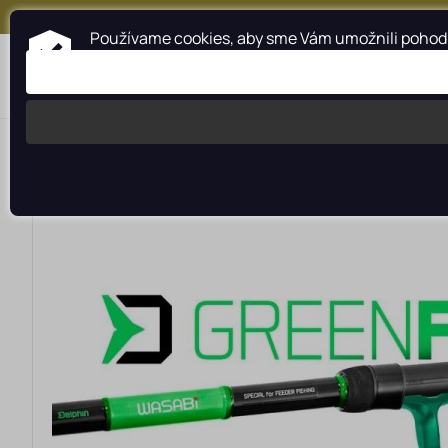
+421 917 159 547
Používame cookies, aby sme Vám umožnili pohodln
Kategórie
Profesionálna pomoc
>
>
>
Rybárské potreby rybarzv.sk
DELPHIN moss.sk
Prúty a n