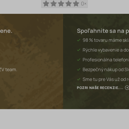
0×
lene.
Spoľahnite sa na p
98 % tovaru máme sk
Rýchle vybavenie a do
Profesionálna telefon
ZV team.
Bezpečný nákup od S
Sme tu pre Vás už od 
POZRI NAŠE RECENZIE....