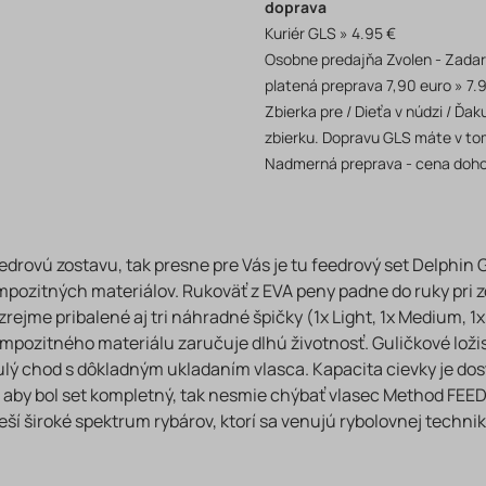
doprava
Kuriér GLS
4.95 €
Osobne predajňa Zvolen - Zada
platená preprava 7,90 euro
7.
Zbierka pre / Dieťa v núdzi / Ď
zbierku. Dopravu GLS máte v to
Nadmerná preprava - cena doh
drovú zostavu, tak presne pre Vás je tu feedrový set Delphin 
ozitných materiálov. Rukoväť z EVA peny padne do ruky pri zd
ejme pribalené aj tri náhradné špičky (1x Light, 1x Medium, 
ompozitného materiálu zaručuje dlhú životnosť. Guličkové lož
 chod s dôkladným ukladaním vlasca. Kapacita cievky je dosta
 aby bol set kompletný, tak nesmie chýbať vlasec Method FEE
eší široké spektrum rybárov, ktorí sa venujú rybolovnej technik