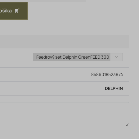
ošíka
8586018523974
DELPHIN