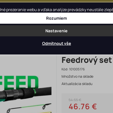
é prezeranie webu a vďaka analýze prevádzky neustále zlepšov
Rozumiem
Blog
Kontakt
Nastavenie
>
>
avijaky
Prúty
Feeder
Odmítnout vše
Feedrový set
Kód:
101005176
Množstvo na sklade
Aktualizácia skladu
54.55 €
46.76 €