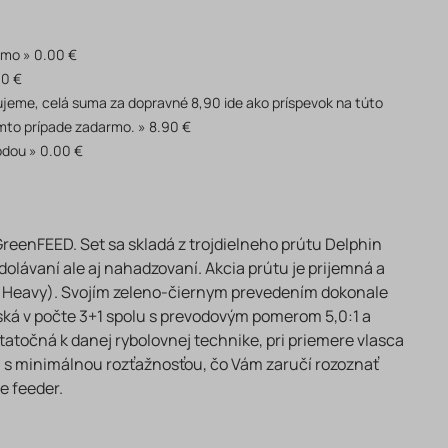
rmo
0.00 €
90 €
akujeme, celá suma za dopravné 8,90 ide ako príspevok na túto
mto prípade zadarmo.
8.90 €
odou
0.00 €
GreenFEED. Set sa skladá z trojdielneho prútu Delphin
olávaní ale aj nahadzovaní. Akcia prútu je prijemná a
1x Heavy). Svojím zeleno-čiernym prevedením dokonale
iská v počte 3+1 spolu s prevodovým pomerom 5,0:1 a
točná k danej rybolovnej technike, pri priemere vlasca
D s minimálnou rozťažnosťou, čo Vám zaručí rozoznať
e feeder.