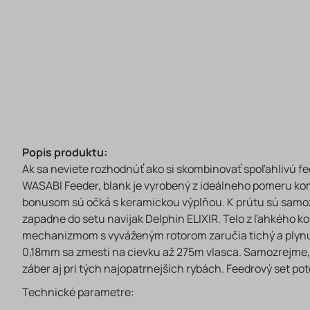
Popis produktu:
Ak sa neviete rozhodnúť ako si skombinovať spoľahlivú fee
WASABI Feeder, blank je vyrobený z ideálneho pomeru komp
bonusom sú očká s keramickou výplňou. K prútu sú samozr
zapadne do setu navijak Delphin ELIXIR. Telo z ľahkého k
mechanizmom s vyváženým rotorom zaručia tichý a plynulý
0,18mm sa zmestí na cievku až 275m vlasca. Samozrejme,
záber aj pri tých najopatrnejších rybách. Feedrový set pot
Technické parametre: