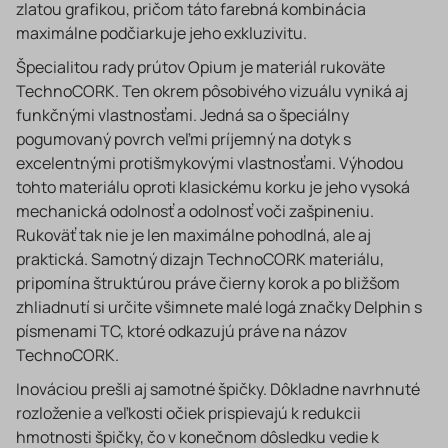
zlatou grafikou, pričom táto farebná kombinácia
maximálne podčiarkuje jeho exkluzivitu.
Špecialitou rady prútov Opium je materiál rukoväte
TechnoCORK. Ten okrem pôsobivého vizuálu vyniká aj
funkčnými vlastnosťami. Jedná sa o špeciálny
pogumovaný povrch veľmi príjemný na dotyk s
excelentnými protišmykovými vlastnosťami. Výhodou
tohto materiálu oproti klasickému korku je jeho vysoká
mechanická odolnosť a odolnosť voči zašpineniu.
Rukoväť tak nie je len maximálne pohodlná, ale aj
praktická. Samotný dizajn TechnoCORK materiálu,
pripomína štruktúrou práve čierny korok a po bližšom
zhliadnutí si určite všimnete malé logá značky Delphin s
písmenami TC, ktoré odkazujú práve na názov
TechnoCORK.
Inováciou prešli aj samotné špičky. Dôkladne navrhnuté
rozloženie a veľkosti očiek prispievajú k redukcii
hmotnosti špičky, čo v konečnom dôsledku vedie k