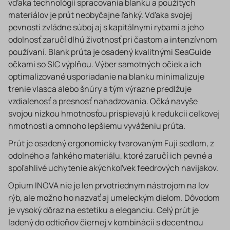
vďaka technológií spracovania blanku a použitých
materiálov je prút neobyčajne ľahký. Vďaka svojej
pevnosti zvládne súboj aj s kapitálnymi rybami a jeho
odolnosť zaručí dlhú životnosť pri častom a intenzívnom
používaní. Blank prúta je osadený kvalitnými SeaGuide
očkami so SIC výplňou. Výber samotných očiek a ich
optimalizované usporiadanie na blanku minimalizuje
trenie vlasca alebo šnúry a tým výrazne predlžuje
vzdialenosť a presnosť nahadzovania. Očká navyše
svojou nízkou hmotnosťou prispievajú k redukcii celkovej
hmotnosti a omnoho lepšiemu vyváženiu prúta.
Prút je osadený ergonomicky tvarovaným Fuji sedlom, z
odolného a ľahkého materiálu, ktoré zaručí ich pevné a
spoľahlivé uchytenie akýchkoľvek feedrových navijakov.
Opium INOVA nie je len prvotriednym nástrojom na lov
rýb, ale možno ho nazvať aj umeleckým dielom. Dôvodom
je vysoký dôraz na estetiku a eleganciu. Celý prút je
ladený do odtieňov čiernej v kombinácií s decentnou