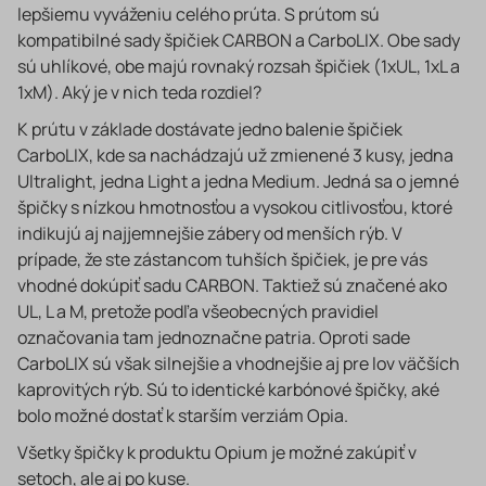
lepšiemu vyváženiu celého prúta. S prútom sú
kompatibilné sady špičiek CARBON a CarboLIX. Obe sady
sú uhlíkové, obe majú rovnaký rozsah špičiek (1xUL, 1xL a
1xM). Aký je v nich teda rozdiel?
K prútu v základe dostávate jedno balenie špičiek
CarboLIX, kde sa nachádzajú už zmienené 3 kusy, jedna
Ultralight, jedna Light a jedna Medium. Jedná sa o jemné
špičky s nízkou hmotnosťou a vysokou citlivosťou, ktoré
indikujú aj najjemnejšie zábery od menších rýb. V
prípade, že ste zástancom tuhších špičiek, je pre vás
vhodné dokúpiť sadu CARBON. Taktiež sú značené ako
UL, L a M, pretože podľa všeobecných pravidiel
označovania tam jednoznačne patria. Oproti sade
CarboLIX sú však silnejšie a vhodnejšie aj pre lov väčších
kaprovitých rýb. Sú to identické karbónové špičky, aké
bolo možné dostať k starším verziám Opia.
Všetky špičky k produktu Opium je možné zakúpiť v
setoch, ale aj po kuse.