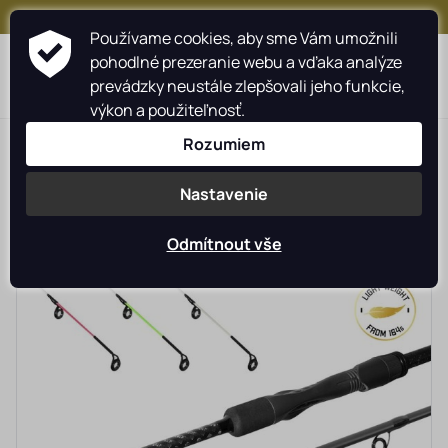
+421 917 159 547
Používame cookies, aby sme Vám umožnili
pohodlné prezeranie webu a vďaka analýze
prevádzky neustále zlepšovali jeho funkcie,
výkon a použiteľnosť.
>
>
>
Rybárské potreby rybarzv.sk
DELPHIN moss.sk
Rozumiem
>
>
Prúty a navijaky
Prúty
Feeder
Nastavenie
Odmítnout vše