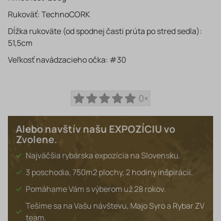
Rukoväť: TechnoCORK
Dĺžka rukoväte (od spodnej časti prúta po stred sedla):
51,5cm
Veľkosť navádzacieho očka: #30
0×
Alebo navštív našu EXPOZÍCIU vo
Zvolene.
Najväčšia rybárska expozícia na Slovensku.
3 poschodia, 750m2 plochy, 2 hodiny inšpirácii.
Pomáhame Vám s výberom už 28 rokov.
Tešíme sa na Vašu návštevu, Majo Syro a Rybar ZV
team.