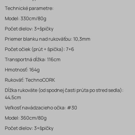
Technické parametre:
Model: 330cm/80g
Počet dielov: 3+špičky
Priemer blanku nad rukoväťou: 10,3mm
Počet očiek (prút + špička): 7+6
Transportná dĺžka: 116cm
Hmotnosť: 164g
Rukoväť: TechnoCORK
Dĺžka rukoväte (od spodnej časti prúta po stred sedla):
44,5cm
Veľkosť navádzacieho očka: #30
Model: 360cm/80g
Počet dielov: 3+špičky