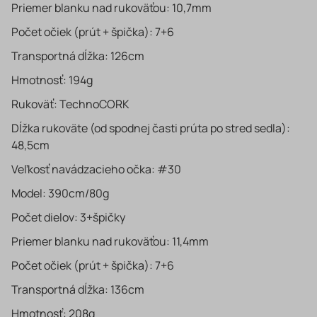
Priemer blanku nad rukoväťou: 10,7mm
Počet očiek (prút + špička): 7+6
Transportná dĺžka: 126cm
Hmotnosť: 194g
Rukoväť: TechnoCORK
Dĺžka rukoväte (od spodnej časti prúta po stred sedla):
48,5cm
Veľkosť navádzacieho očka: #30
Model: 390cm/80g
Počet dielov: 3+špičky
Priemer blanku nad rukoväťou: 11,4mm
Počet očiek (prút + špička): 7+6
Transportná dĺžka: 136cm
Hmotnosť: 208g