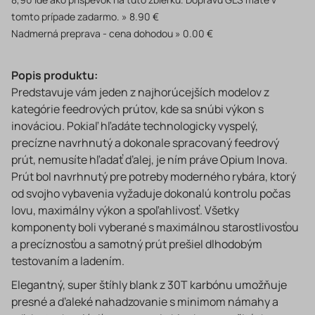
tomto prípade zadarmo.
8.90 €
Nadmerná preprava - cena dohodou
0.00 €
Popis produktu:
Predstavuje vám jeden z najhorúcejších modelov z
kategórie feedrových prútov, kde sa snúbi výkon s
inováciou. Pokiaľ hľadáte technologicky vyspelý,
precízne navrhnutý a dokonale spracovaný feedrový
prút, nemusíte hľadať ďalej, je ním práve Opium Inova.
Prút bol navrhnutý pre potreby moderného rybára, ktorý
od svojho vybavenia vyžaduje dokonalú kontrolu počas
lovu, maximálny výkon a spoľahlivosť. Všetky
komponenty boli vyberané s maximálnou starostlivosťou
a precíznosťou a samotný prút prešiel dlhodobým
testovaním a ladením.
Elegantný, super štíhly blank z 30T karbónu umožňuje
presné a ďaleké nahadzovanie s minimom námahy a