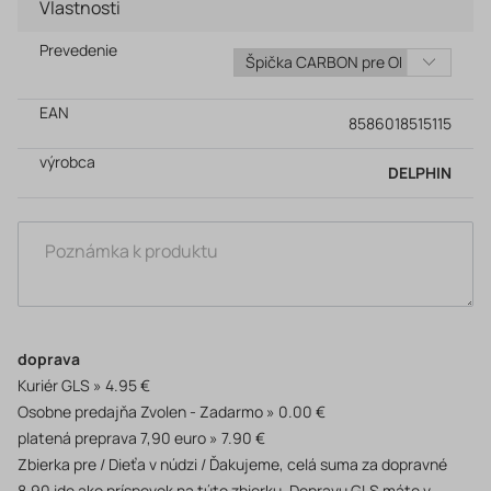
Vlastnosti
Prevedenie
EAN
8586018515115
výrobca
DELPHIN
doprava
Kuriér GLS
4.95 €
Osobne predajňa Zvolen - Zadarmo
0.00 €
platená preprava 7,90 euro
7.90 €
Zbierka pre / Dieťa v núdzi / Ďakujeme, celá suma za dopravné
8,90 ide ako príspevok na túto zbierku. Dopravu GLS máte v