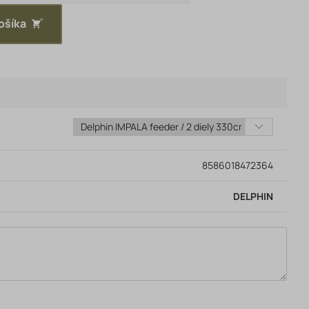
ošíka
8586018472364
DELPHIN