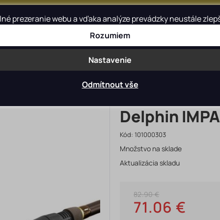
é prezeranie webu a vďaka analýze prevádzky neustále zlepšov
Rozumiem
Blog
Kontakt
Nastavenie
>
prúty
DELPHIN feederové prúty
Odmítnout vše
Delphin IMPAL
Kód:
101000303
Množstvo na sklade
Aktualizácia skladu
82.90 €
71.06 €