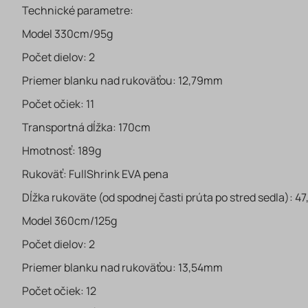
Technické parametre:
Model 330cm/95g
Počet dielov: 2
Priemer blanku nad rukoväťou: 12,79mm
Počet očiek: 11
Transportná dĺžka: 170cm
Hmotnosť: 189g
Rukoväť: FullShrink EVA pena
Dĺžka rukoväte (od spodnej časti prúta po stred sedla): 4
Model 360cm/125g
Počet dielov: 2
Priemer blanku nad rukoväťou: 13,54mm
Počet očiek: 12