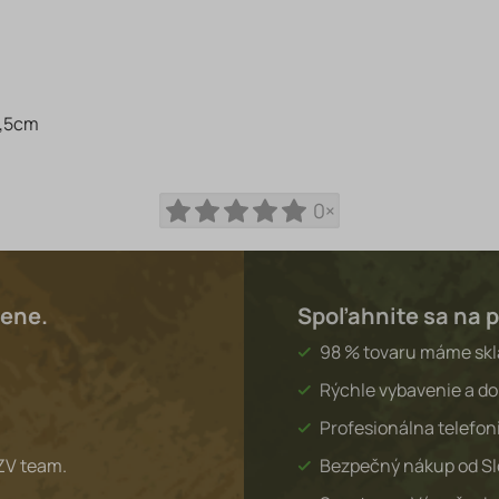
8,5cm
0×
lene.
Spoľahnite sa na p
98 % tovaru máme sk
Rýchle vybavenie a do
Profesionálna telefon
ZV team.
Bezpečný nákup od S