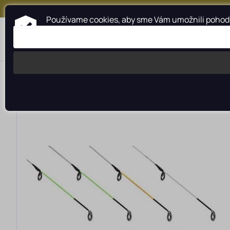
+421 917 159 547
Používame cookies, aby sme Vám umožnili pohodln
Kategórie
Profesionálna pomoc
>
>
>
Rybárské potreby rybarzv.sk
Rybárske prúty
Feederové 