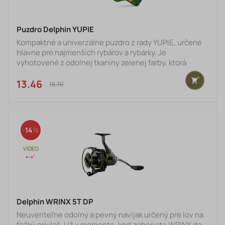
Puzdro Delphin YUPIE
Kompaktné a univerzálne puzdro z rady YUPIE, určené
hlavne pre najmenších rybárov a rybárky. Je
vyhotovené z odolnej tkaniny zelenej farby, ktorá
perfektne ochráni výbavu pred mechanickým
poškodením. Výrazný oranžový popruh slúži pre
13.46 €
15.70 €
jednoduchý transport na pleci a pomocou mohutných a
pevných zipsov oranžovej farby je možné puzdro úplne
uzavrieť. Dizajnovo je doplnené farebnou grafikou v
motíve YUPIE, ktorá Vaše deti určite zaujme a
14
poteší.Technické parametre:Rozmery:75x
Delphin WRINX 5T DP
Neuveriteľne odolný a pevný navijak určený pre lov na
ťažkú prívlač. Už v momente, keď zoberiete WRINX do