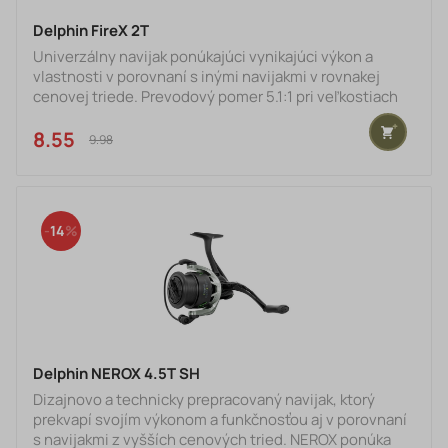
Delphin FireX 2T
Univerzálny navijak ponúkajúci vynikajúci výkon a
vlastnosti v porovnaní s inými navijakmi v rovnakej
cenovej triede. Prevodový pomer 5.1:1 pri veľkostiach
2T a 3T, resp. 5.5:1 pri veľkostiach 4T, 5T a 6T
zabezpečuje optimálny návin na jedno otočenie, čo
8.55 €
9.98 €
oceníte pri sťahovaní montáží alebo vedení nástrahy
pri prívlači.O hladký a trvácny chod sa postará sústava
až 6. kvalitných gulôčkových ložísk (5+1). Čierna
kovová cievka s efektnými oranžovými výrezmi a líniou
14
na
Delphin NEROX 4.5T SH
Dizajnovo a technicky prepracovaný navijak, ktorý
prekvapí svojím výkonom a funkčnosťou aj v porovnaní
s navijakmi z vyšších cenových tried. NEROX ponúka