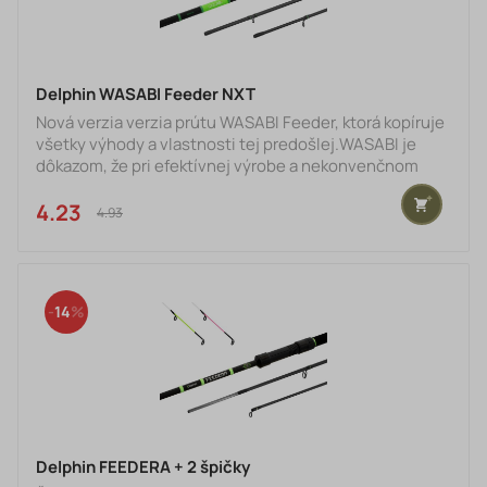
Delphin WASABI Feeder NXT
Nová verzia verzia prútu WASABI Feeder, ktorá kopíruje
všetky výhody a vlastnosti tej predošlej.WASABI je
dôkazom, že pri efektívnej výrobe a nekonvenčnom
myslení je možné vyrobiť spoľahlivý prút s dobrými
vlastnosťami, ktorý vás finančne nezruinuje, no napriek
4.23 €
4.93 €
tomu vám dopraje kvalitný zážitok z rybačky! Blank je
vyrobený z ideálneho pomeru kompozitových
materiálov, vďaka čomu sa nám podarilo postaviť na
danú triedu proporčne vyvážený prút ktorý si obľúbite.
14
Ru
Delphin FEEDERA + 2 špičky