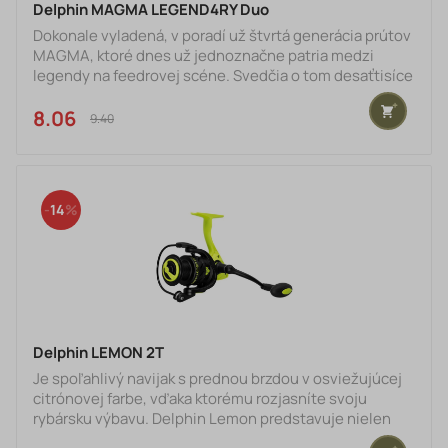
Delphin MAGMA LEGEND4RY Duo
Dokonale vyladená, v poradí už štvrtá generácia prútov
MAGMA, ktoré dnes už jednoznačne patria medzi
legendy na feedrovej scéne. Svedčia o tom desaťtisíce
predaných kusov a dovolíme si tvrdiť milióny zdolaných
rýb. Lepší recept na odladený prút, ako je samotný čas
8.06 €
9.40 €
si nedokážeme predstaviť. Aj to je jedným z dôvodov,
prečo v novom vydaní dostala do názvu prívlastok
LEGEND4RY.Neodmysliteľnou súčasťou prútu MAGMA
je charakteristická vínovo bordová farba a rokmi overen
14
Delphin LEMON 2T
Je spoľahlivý navijak s prednou brzdou v osviežujúcej
citrónovej farbe, vďaka ktorému rozjasníte svoju
rybársku výbavu. Delphin Lemon predstavuje nielen
funkčný nástroj, ale aj štýlový doplnok vhodný pre