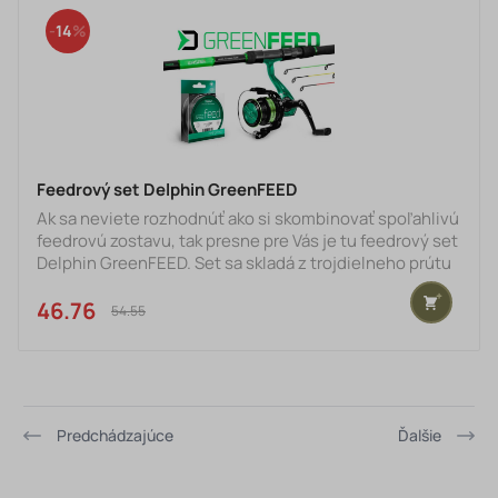
priestor je navyše vybavený polstrovanou prepážkou,
14
ktorá o
Feedrový set Delphin GreenFEED
Ak sa neviete rozhodnúť ako si skombinovať spoľahlivú
feedrovú zostavu, tak presne pre Vás je tu feedrový set
Delphin GreenFEED. Set sa skladá z trojdielneho prútu
Delphin WASABI Feeder, blank je vyrobený z ideálneho
pomeru kompozitných materiálov. Rukoväť z EVA peny
46.76 €
54.55 €
padne do ruky pri zdolávaní ale aj nahadzovaní. Akcia
prútu je prijemná a bonusom sú očká s keramickou
výplňou. K prútu sú samozrejme pribalené aj tri
náhradné špičky (1x Light, 1x Medium, 1x Heavy).
Svojím zel
Predchádzajúce
Ďalšie