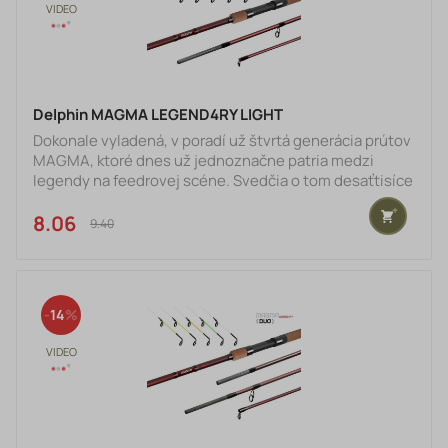
Delphin MAGMA LEGEND4RY LIGHT
Dokonale vyladená, v poradí už štvrtá generácia prútov
MAGMA, ktoré dnes už jednoznačne patria medzi
legendy na feedrovej scéne. Svedčia o tom desaťtisíce
predaných kusov a dovolíme si tvrdiť milióny zdolaných
rýb. Lepší recept na odladený prút, ako je samotný čas
8.06 €
9.40 €
si nedokážeme predstaviť. Aj to je jedným z dôvodov,
prečo v novom vydaní dostala do názvu prívlastok
LEGEND4RY.Neodmysliteľnou súčasťou prútu MAGMA
je charakteristická vínovo bordová farba a rokmi overen
14