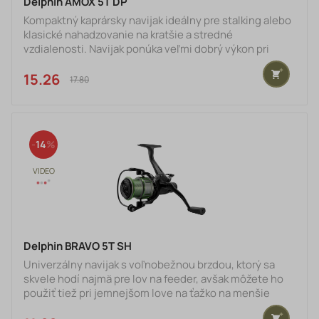
Delphin AMOX 5T DP
Kompaktný kaprársky navijak ideálny pre stalking alebo
klasické nahadzovanie na kratšie a stredné
vzdialenosti. Navijak ponúka veľmi dobrý výkon pri
priaznivej cene a poradí si aj s tými najväčšími rybami
bez akýchkoľvek problémov.Disponuje kvalitným
15.26 €
17.80 €
vnútorným mechanizmom s prevodovým pomerom
4.7:1 a až siedmymi gulôčkovými ložiskami, čo ho
predurčuje k lepším silovým vlastnostiam a dlhej
životnosti. Pevná a citlivá brzda napomáha úspešnému
14
zdolaniu úlovkov aj v ťa
Delphin BRAVO 5T SH
Univerzálny navijak s voľnobežnou brzdou, ktorý sa
skvele hodí najmä pre lov na feeder, avšak môžete ho
použiť tiež pri jemnejšom love na ťažko na menšie
vzdialenosti. BRAVO bezpochyby zaujme svojím