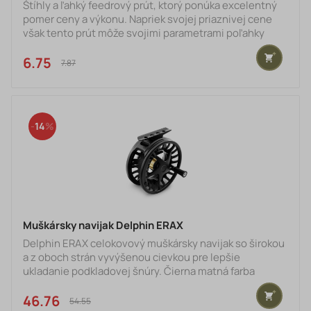
Štíhly a ľahký feedrový prút, ktorý ponúka excelentný
pomer ceny a výkonu. Napriek svojej priaznivej cene
však tento prút môže svojimi parametrami poľahky
konkurovať výrazne drahším modelom na trhu. Ide o
univerzálny feedrový prút so všestranným využitím,
6.75 €
7.87 €
postavený na kvalitnom 24T uhlíku. Vďaka tomu
nadobúda blank dostatočný výkon pri nahadzovaní a
tiež počas zdolávania rýb. Prút má po celej dĺžke
jednostopkové pevné očká s elegantným čiernym
14
vinutím, ktoré
Muškársky navijak Delphin ERAX
Delphin ERAX celokovový muškársky navijak so širokou
a z oboch strán vyvýšenou cievkou pre lepšie
ukladanie podkladovej šnúry. Čierna matná farba
nespôsobuje odlesky a tak nebudete pri vode plašiť
ryby neželaným odrazom.Veľkou výhodou muškárskeho
46.76 €
54.55 €