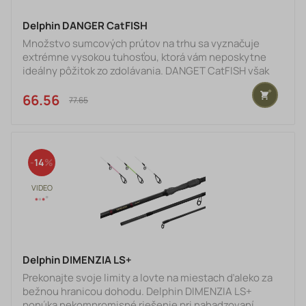
Delphin DANGER CatFISH
Množstvo sumcových prútov na trhu sa vyznačuje
extrémne vysokou tuhosťou, ktorá vám neposkytne
ideálny pôžitok zo zdolávania. DANGET CatFISH však
medzi ne rozhodne nepatrí! Ide o prút, ktorý sa
vyznačuje veľkou silou a zároveň disponuje
66.56 €
77.65 €
parabolickou akciou. To sú parametre, ktoré vám
umožnia oprieť sa do toho plnou parou a zároveň si užiť
zdolávanie aj menších sumcov. Spoľahlivý 24T blank s
vrhacou záťažou 350g dáva prútu predpoklady pre
14
zdolanie tých najväčších p
Delphin DIMENZIA LS+
Prekonajte svoje limity a lovte na miestach ďaleko za
bežnou hranicou dohodu. Delphin DIMENZIA LS+
ponúka nekompromisné riešenie pri nahadzovaní