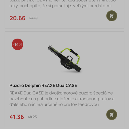
ruky, pochopíte, že si poradí aj s veľkými predátormi
našich vôd. Základ navijaka tvorí odolný kovový rám a
karobónové telo, ktoré sú doplnené mohutným
20.66 €
24.10 €
preklápačom a kovovou rolničkou, vďaka ktorým ho
môžete zaťažiť na maximum. Navijak disponuje
prevodovým pomerom 5.8:1, ktorý sa spolu so zostavou
7+1 nerezových guľôčkových ložísk postará o jeho
14
hladký
Puzdro Delphin REAXE DualCASE
REAXE DualCASE je dvojkomorové puzdro špeciálne
navrhnuté na pohodlné uloženie a transport prútov a
ďalšieho náčinia určeného pre lov feedrovou
technikou. Vyznačuje sa veľkorysým vnútorným
priestorom, čo v praxi znamená, že v puzdre budete
41.36 €
48.25 €
mať vždy dostatok miesta na rôzne modely feedrových
prútov a nestane sa, že by konkurenčný model prútu do