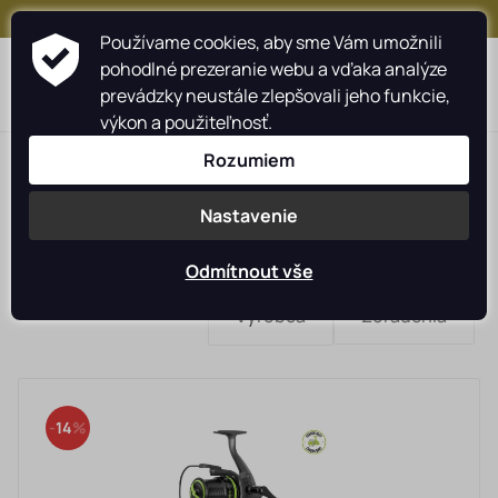
+421 917 159 547
Používame cookies, aby sme Vám umožnili
pohodlné prezeranie webu a vďaka analýze
0
prevádzky neustále zlepšovali jeho funkcie,
výkon a použiteľnosť.
Rozumiem
Nastavenie
Prúty a navijaky
LASTIA
Odmítnout vše
Rybárske navijáky
Výrobca
Zoradenia
Rybárske prúty
DELPHIN
Camping
14
Starostlivosť o úlovok
Oblečenie