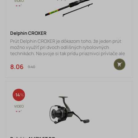
Delphin CROXER
Prút Delphin CROXER je dôkazom toho, že jeden prút
možno využiť pri dvoch odlišných rybolovných
technikách. Na svoje si tak prídu priaznivci prívlače ale
aj feedru.Blank prúta je postavený na kvalitnom 24T
karbóne, ktorý vďaka svojim vlastnostiam a vyváženiu
8.06 €
9.40 €
ponúka perfektnú rovnováhu medzi citlivosťou a
pevnosťou. Bez problémov si tak poradí zo zdolávaním
rôznych druhov rýb a umožní vám presné
nahadzovanie na vami vybrané miesto. Po celej dĺžke
14
blanku sú umiestnené