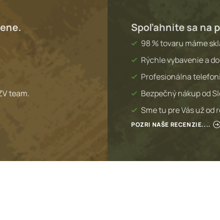
lene.
Spoľahnite sa na p
98 % tovaru máme sk
Rýchle vybavenie a do
Profesionálna telefon
ZV team.
Bezpečný nákup od S
Sme tu pre Vás už od 
POZRI NAŠE RECENZIE....