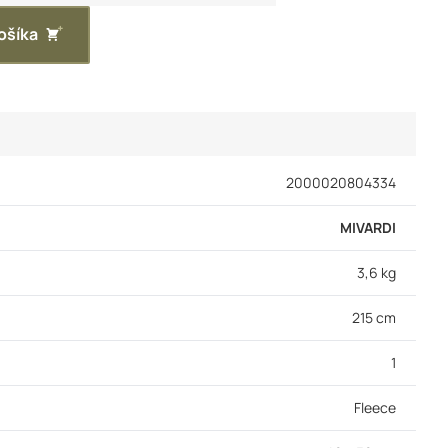
ošíka
2000020804334
MIVARDI
3,6 kg
215 cm
1
Fleece