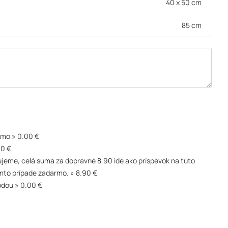
40 x 50 cm
85 cm
rmo
0.00 €
90 €
akujeme, celá suma za dopravné 8,90 ide ako príspevok na túto
mto prípade zadarmo.
8.90 €
odou
0.00 €