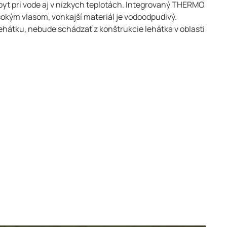
t pri vode aj v nízkych teplotách. Integrovaný THERMO
ysokým vlasom, vonkajší materiál je vodoodpudivý.
ehátku, nebude schádzať z konštrukcie lehátka v oblasti