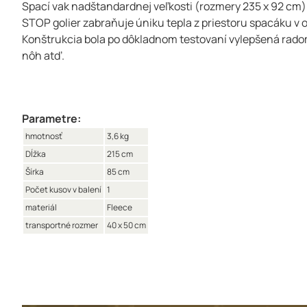
Spací vak nadštandardnej veľkosti (rozmery 235 x 92 cm
STOP golier zabraňuje úniku tepla z priestoru spacáku v o
Konštrukcia bola po dôkladnom testovaní vylepšená radom 
nôh atď.
Parametre:
hmotnosť
3,6 kg
Dĺžka
215 cm
Šírka
85 cm
Počet kusov v balení
1
materiál
Fleece
transportné rozmer
40 x 50 cm