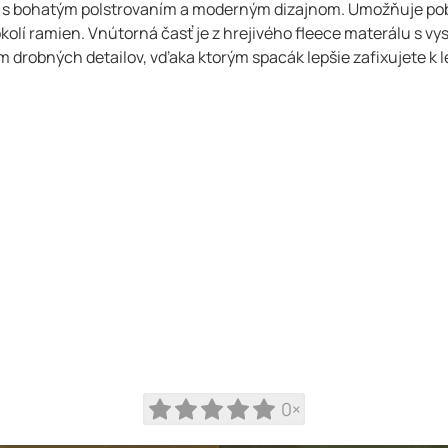
) s bohatým polstrovaním a moderným dizajnom. Umožňuje poby
kolí ramien. Vnútorná časť je z hrejivého fleece materálu s v
drobných detailov, vďaka ktorým spacák lepšie zafixujete k l
0×