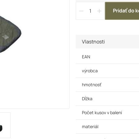
Pridať do k
Vlastnosti
EAN
výrobca
hmotnosť
Dĺžka
Počet kusov v balení
materiál