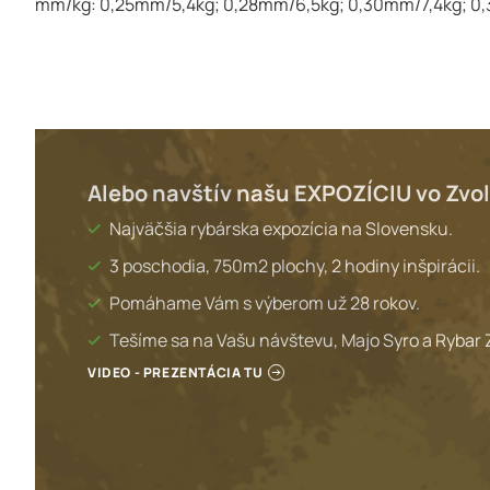
mm/kg: 0,25mm/5,4kg; 0,28mm/6,5kg; 0,30mm/7,4kg; 0
Alebo navštív našu EXPOZÍCIU vo Zvo
Najväčšia rybárska expozícia na Slovensku.
3 poschodia, 750m2 plochy, 2 hodiny inšpirácii.
Pomáhame Vám s výberom už 28 rokov.
Tešíme sa na Vašu návštevu, Majo Syro a Rybar 
VIDEO - PREZENTÁCIA TU