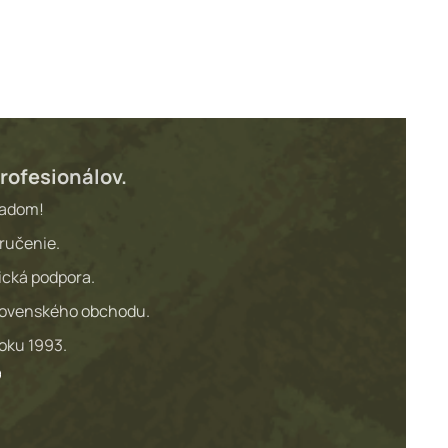
rofesionálov.
ladom!
ručenie.
ická podpora.
lovenského obchodu.
roku 1993.