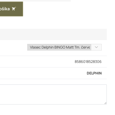
ošíka
8586018528306
DELPHIN