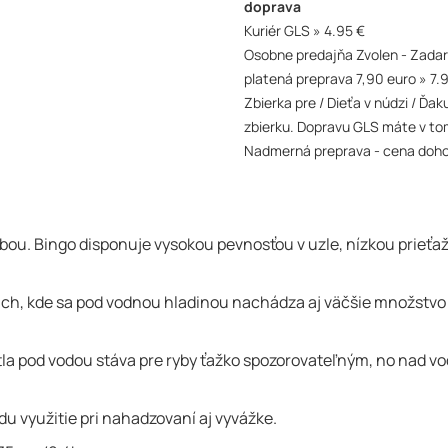
doprava
Kuriér GLS
4.95 €
Osobne predajňa Zvolen - Zada
platená preprava 7,90 euro
7.
Zbierka pre / Dieťa v núdzi / Ď
zbierku. Dopravu GLS máte v to
Nadmerná preprava - cena doh
rbou. Bingo disponuje vysokou pevnosťou v uzle, nízkou prieť
ch, kde sa pod vodnou hladinou nachádza aj väčšie množstvo p
a pod vodou stáva pre ryby ťažko spozorovateľným, no nad vod
 využitie pri nahadzovaní aj vyvážke.