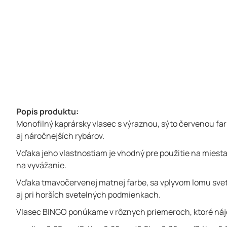
Popis produktu:
Monofilný kaprársky vlasec s výraznou, sýto červenou fa
aj náročnejších rybárov.
Vďaka jeho vlastnostiam je vhodný pre použitie na miesta
na vyvážanie.
Vďaka tmavočervenej matnej farbe, sa vplyvom lomu svetl
aj pri horších svetelných podmienkach.
Vlasec BINGO ponúkame v rôznych priemeroch, ktoré nájdu