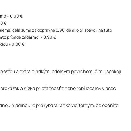
rmo
0.00 €
90 €
akujeme, celá suma za dopravné 8,90 ide ako príspevok na túto
mto prípade zadarmo.
8.90 €
odou
0.00 €
ažnosťou a extra hladkým, odolným povrchom, čím uspokojí
rekážok a nízka prieťažnosť z neho robí ideálny vlasec
nou hladinou je pre rybára ľahko viditeľným, čo oceníte