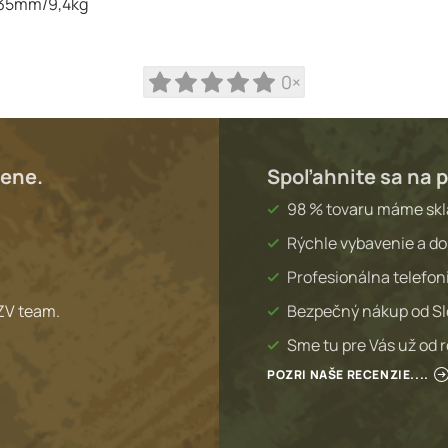
,35mm/9,4kg
0×
lene.
Spoľahnite sa na p
98 % tovaru máme sk
Rýchle vybavenie a do
Profesionálna telefon
ZV team.
Bezpečný nákup od S
Sme tu pre Vás už od 
POZRI NAŠE RECENZIE....