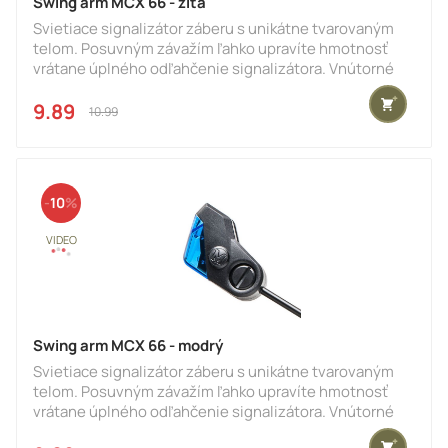
Swing arm MCX 66 - žltá
Svietiace signalizátor záberu s unikátne tvarovaným
telom. Posuvným závažím ľahko upravíte hmotnosť
vrátane úplného odľahčenie signalizátora. Vnútorné
guličkový klip funguje spoľahlivo a bezpečne pri
použití vlascov aj pletených šnúr všetkých priemerov.
9.89 €
10.99 €
Signalizátor je možné ľahko a rýchlo upevniť k adaptéru
na vidličke pomocou robustnej bajonetovej
spojky.Parametre: žltý
10
Swing arm MCX 66 - modrý
Svietiace signalizátor záberu s unikátne tvarovaným
telom. Posuvným závažím ľahko upravíte hmotnosť
vrátane úplného odľahčenie signalizátora. Vnútorné
guličkový klip funguje spoľahlivo a bezpečne pri