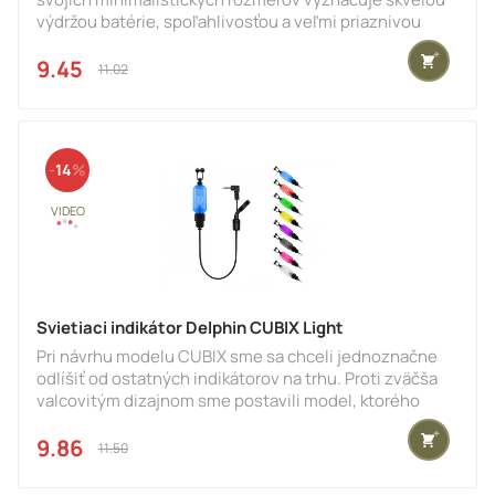
výdržou batérie, spoľahlivosťou a veľmi priaznivou
obstarávacou cenou. Napriek svojej cene sa však
funkčnosťou môže bez problémov rovnať s podstatne
9.45 €
11.02 €
drahšími modelmi. Veľkou výhodou je aj vysoká
jednoduchosť ovládania signalizátora.Je napájaný 1
x12V batériou typu 23A, ktorá napriek svojím malým
rozmerom disponuje dlhou výdržou. Zapína, resp.
14
vypína sa podržaním tla
Svietiaci indikátor Delphin CUBIX Light
Pri návrhu modelu CUBIX sme sa chceli jednoznačne
odlíšiť od ostatných indikátorov na trhu. Proti zväčša
valcovitým dizajnom sme postavili model, ktorého
tvary sú skôr kubické. Odtiaľ pochádza aj názov CUBIX.
Veríme, že rybárom, ktorým záleží na celkom dizajne
9.86 €
11.50 €
výbavy jednoznačne učaruje svojim vizuálom, ale aj
rozumne zvládnutými funkčnými detailami. Pri jeho