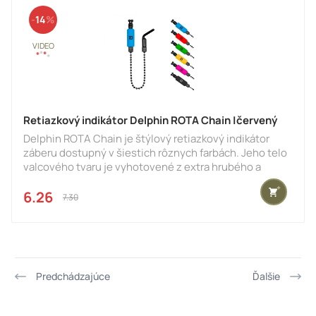
Indikátory MCX stainless sú k dispozícii v prevedení
14
Swing Arm s nerezovým r
Retiazkový indikátor Delphin ROTA Chain |červený
Delphin ROTA Chain je štýlový retiazkový indikátor
záberu dostupný v šiestich rôznych farbách. Jeho telo
valcového tvaru je vyhotovené z extra hrubého a
odolného plastu. Na upevnenie k vlascu bol použitý
spoľahlivý mechanizmus so systémom nastavenia
6.26 €
7.30 €
prítlačnej sily. Práve tento systém zaručuje, že ROTA
Chain bude dokonale fungovať s akýmkoľvek bežne
predávaným priemerom vlasca či šnúry. Guličková
retiazka je s kovovým ramienkom spojená pomocou
závitu, čo umožňuje po
Predchádzajúce
Ďalšie