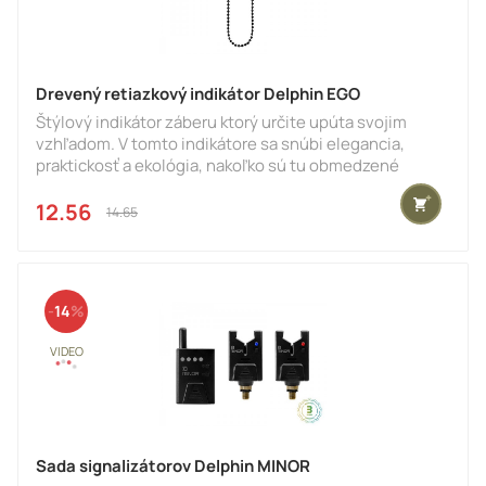
Drevený retiazkový indikátor Delphin EGO
Štýlový indikátor záberu ktorý určite upúta svojim
vzhľadom. V tomto indikátore sa snúbi elegancia,
praktickosť a ekológia, nakoľko sú tu obmedzené
plastové časti. Najvýraznejším prvkom dizajnu je určite
samotné telo, ktoré je tvorené masívnym kusom dreva
12.56 €
14.65 €
s logom. Keďže sa jedná o prírodné drevo, samotná
kresba bude vždy trochu rozdielna, čo pridá na
jedinečnosti vašej zostave.Vo vrchnej časti EGA sa
nachádza guličkový mechanizmus, ktorého prítlačnú
14
silu je možn
Sada signalizátorov Delphin MINOR