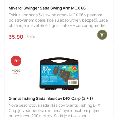
Mivardi Swinger Sada Swing Arm MCX 66
Exkluzívna sada 3ks swing armov MCX 66 v pevnom
polstrovanom obale, kde sú absolútne v bezpečí. Sada
obsahuje tri svetelné signalizátory v červenej, modrej
a zelenej farbe. Svietiaci signalizátor záberu s unikátne
tvarovaným telom a vymeniteľnými farebnými krytmi,
35.90 €
39.90 €
ktorý si vďaka modernému a štýlovému dizajnu rýchlo
zamilujete. Posuvným závažím ľahko upravíte
hmotnosť ramena vrátane úplného odľahčenia
signalizátora. Vnútorný guličkový klip funguje
19
spoľahlivo a bezpečn
Giants fishing Sada hlásičov DFX Carp (2 + 1)
Nová bezdrôtová sada hlásičov Giants Fishing DFX
Carp je vodeodolná s minimálnym dosahom príjmu
priposluchu 200 metrov. Sada je v takzvanej