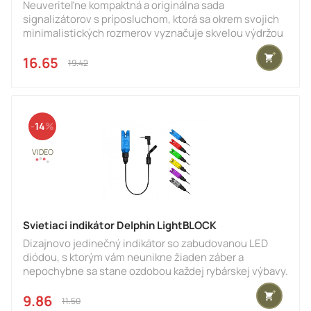
Neuveriteľne kompaktná a originálna sada
signalizátorov s príposluchom, ktorá sa okrem svojich
minimalistických rozmerov vyznačuje skvelou výdržou
batérie, spoľahlivosťou a veľmi priaznivou
obstarávacou cenou. Napriek svojej cene sa však
16.65 €
19.42 €
funkčnosťou môže bez problémov rovnať s podstatne
drahšími sadami. Veľkou výhodou je aj jednoduchosť
ovládania signalizátorov a príposluchu.Signál medzi
signalizátormi a príposluchom sa vo vhodných
14
podmienkach dokáže preniesť na vzdialen
Svietiaci indikátor Delphin LightBLOCK
Dizajnovo jedinečný indikátor so zabudovanou LED
diódou, s ktorým vám neunikne žiaden záber a
nepochybne sa stane ozdobou každej rybárskej výbavy.
Je navrhnutý v unikátnom tvare kryštálu, ktorým sa
totálne odlíši od všetkých ostatných indikátorov na
9.86 €
11.50 €