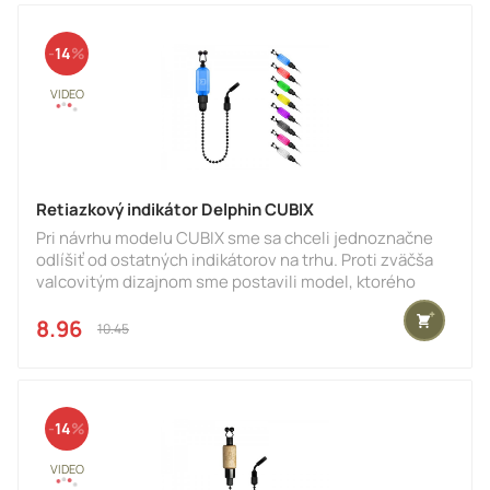
výrobe komponentov sú používané vysoko kvalitné
materiály. Najvýraznejším je samotné telo, ktoré je
14
prieh
Retiazkový indikátor Delphin CUBIX
Pri návrhu modelu CUBIX sme sa chceli jednoznačne
odlíšiť od ostatných indikátorov na trhu. Proti zväčša
valcovitým dizajnom sme postavili model, ktorého
tvary sú skôr kubické. Odtiaľ pochádza aj názov CUBIX.
Veríme, že rybárom, ktorým záleží na celkom dizajne
8.96 €
10.45 €
výbavy jednoznačne učaruje svojim vizuálom, ale aj
rozumne zvládnutými funkčnými detailami. Pri jeho
výrobe komponentov sú používané vysoko kvalitné
materiály. Najvýraznejším je samotné telo, ktoré je
14
prieh