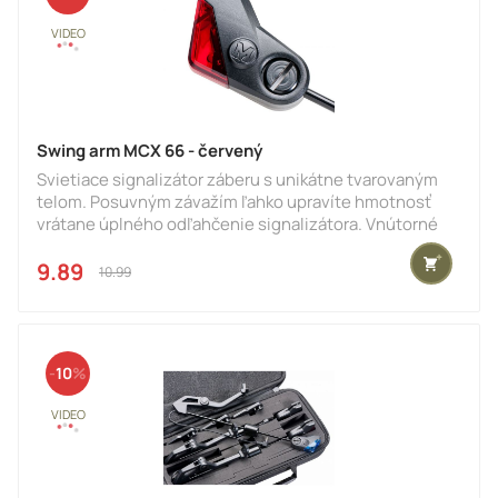
Swing arm MCX 66 - červený
Svietiace signalizátor záberu s unikátne tvarovaným
telom. Posuvným závažím ľahko upravíte hmotnosť
vrátane úplného odľahčenie signalizátora. Vnútorné
guličkový klip funguje spoľahlivo a bezpečne pri
použití vlascov aj pletených šnúr všetkých priemerov.
9.89 €
10.99 €
Signalizátor je možné ľahko a rýchlo upevniť k adaptéru
na vidličke pomocou robustnej bajonetovej
spojky.Parametre: červená
10