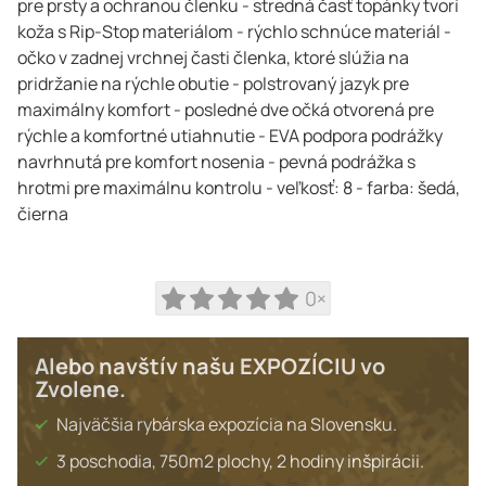
pre prsty a ochranou členku - stredná časť topánky tvorí
koža s Rip-Stop materiálom - rýchlo schnúce materiál -
očko v zadnej vrchnej časti členka, ktoré slúžia na
pridržanie na rýchle obutie - polstrovaný jazyk pre
maximálny komfort - posledné dve očká otvorená pre
rýchle a komfortné utiahnutie - EVA podpora podrážky
navrhnutá pre komfort nosenia - pevná podrážka s
hrotmi pre maximálnu kontrolu - veľkosť: 8 - farba: šedá,
čierna
0×
Alebo navštív našu EXPOZÍCIU vo
Zvolene.
Najväčšia rybárska expozícia na Slovensku.
3 poschodia, 750m2 plochy, 2 hodiny inšpirácii.