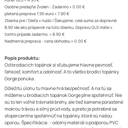
Kuriér GLS
4.95 €
Osobne predajňa Zvolen - Zadarmo
0.00 €
platená preprava 7,90 euro
7.90 €
Zbierka pre / Dieťa v núdzi / Ďakujeme, celá suma za dopravné
8,90 ide ako príspevok na túto zbierku. Dopravu GLS máte v
tomto prípade zadarmo.
8.90 €
Nadmerná preprava - cena dohodou
0.00 €
Popis produktu:
Od brodiacich topánok si sľubujeme hlavne pevnosť,
ľahkosť, komfort a odolnosť. A to všetko brodící topánky
Gorge ponúka.
Dôležitú úlohu tu hlavne hrá bezpečnosť. A na tú sa
môžeme u brodiacich topánok Gorge plne spoľahnúť. Nie
sú to len voľné trávnaté brehy, ale tiež kamene porastené
mokrou trávou a silný prúd vody, a preto je potrebné sa
stopercentne spoľahnúť na topánky, ktoré sú našou
oporou. Špecifikácia: - odolný materiál s podporou PVC